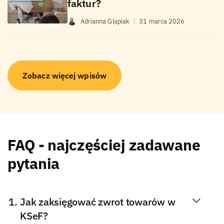
faktur?
Adrianna Glapiak
|
31 marca 2026
Zobacz więcej wpisów
FAQ - najczęściej zadawane
pytania
Jak zaksięgować zwrot towarów w
KSeF?