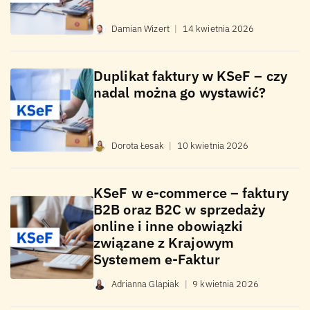
Damian Wizert
|
14 kwietnia 2026
Duplikat faktury w KSeF – czy
nadal można go wystawić?
Dorota Łesak
|
10 kwietnia 2026
KSeF w e-commerce – faktury
B2B oraz B2C w sprzedaży
online i inne obowiązki
związane z Krajowym
Systemem e-Faktur
Adrianna Glapiak
|
9 kwietnia 2026