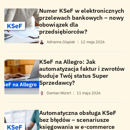
Numer KSeF w elektronicznych
przelewach bankowych – nowy
obowiązek dla
przedsiębiorców?
Adrianna Glapiak
|
12 maja 2026
KSeF na Allegro: Jak
automatyzacja faktur i zwrotów
buduje Twój status Super
Sprzedawcy?
Damian Wizert
|
11 maja 2026
Automatyczna obsługa KSeF
bez błędów – scenariusze
księgowania w e-commerce