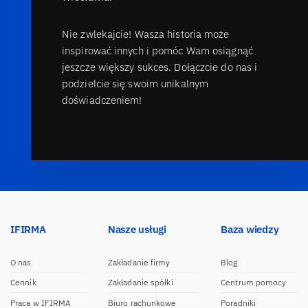
Nie zwlekajcie! Wasza historia może
inspirować innych i pomóc Wam osiągnąć
jeszcze większy sukces. Dołączcie do nas i
podzielcie się swoim unikalnym
doświadczeniem!
IFIRMA
Nasze usługi
Baza wiedzy
O nas
Zakładanie firmy
Blog
Cennik
Zakładanie spółki
Centrum pomocy
Praca w IFIRMA
Biuro rachunkowe
Poradniki