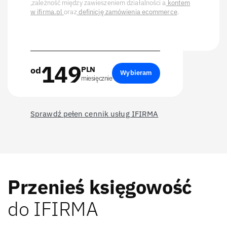
,zależność między zawieszeniem działalności a
kontem
w ifirma.pl
oraz
definicję zamówienia ecommerce
.
149
od
PLN
Wybieram
miesięcznie
Sprawdź pełen cennik usług IFIRMA
Przenieś księgowość
do IFIRMA