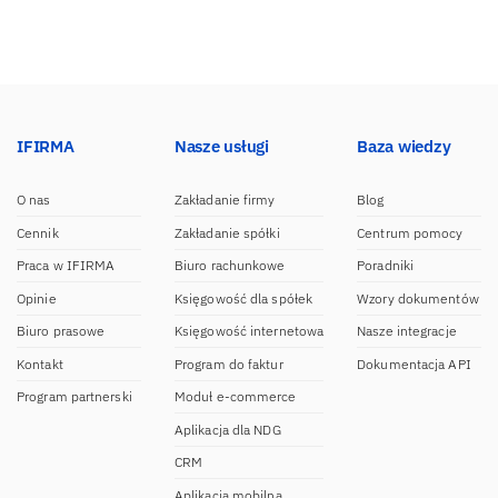
IFIRMA
Nasze usługi
Baza wiedzy
O nas
Zakładanie firmy
Blog
Cennik
Zakładanie spółki
Centrum pomocy
Praca w IFIRMA
Biuro rachunkowe
Poradniki
Opinie
Księgowość dla spółek
Wzory dokumentów
Biuro prasowe
Księgowość internetowa
Nasze integracje
Kontakt
Program do faktur
Dokumentacja API
Program partnerski
Moduł e-commerce
Aplikacja dla NDG
CRM
Aplikacja mobilna