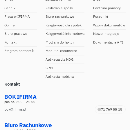
Cennik
Zakładanie spółki
Centrum pomocy
Praca w IFIRMA
Biuro rachunkowe
Poradniki
Opinie
Księgowość dla spółek
Wzory dokumentów
Biuro prasowe
Księgowość internetowa
Nasze integracje
Kontakt
Program do faktur
Dokumentacja API
Program partnerski
Moduł e-commerce
Aplikacja dla NDG
CRM
Aplikacja mobilna
Kontakt
BOK IFIRMA
pon-pt. 9:00 – 20:00
bok@ifirma.pl
71 769 55 15
Biuro Rachunkowe