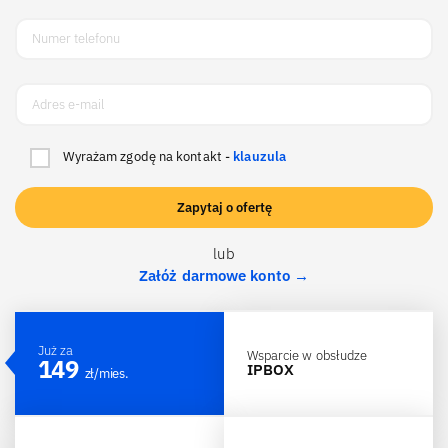
Wyrażam zgodę na kontakt -
klauzula
lub
Załóż darmowe konto →
Już za
Wsparcie w obsłudze
149
IPBOX
zł/mies.