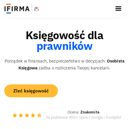
Księgowość dla
prawników
Porządek w finansach, bezpieczeństwo w decyzjach.
Osobista
Księgowa
zadba o rozliczenia Twojej kancelarii.
Zleć księgowość
Ocena:
Znakomita
na podstawie 900+ opinii z Google i Trustpilot