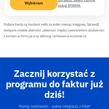
Sprawdź pełen cennik
Wybieram
usług IFIRMA
Podane kwoty są kwotami netto za jeden miesiąc księgowy. Sprawdź
dostępne modele płatności ,zależność między zawieszeniem działalności
a kontem w ifirma.pl oraz definicję zamówienia ecommerce.
Zacznij korzystać z
programu do faktur
już
dziś!
Poznaj możliwości - pełna integracja z KSeF