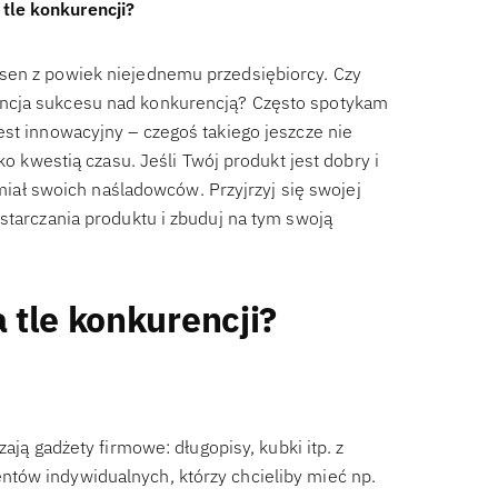
tle konkurencji?
sen z powiek niejednemu przedsiębiorcy. Czy
ancja sukcesu nad konkurencją? Często spotykam
est innowacyjny – czegoś takiego jeszcze nie
ko kwestią czasu. Jeśli Twój produkt jest dobry i
 miał swoich naśladowców. Przyjrzyj się swojej
starczania produktu i zbuduj na tym swoją
 tle konkurencji?
ają gadżety firmowe: długopisy, kubki itp. z
tów indywidualnych, którzy chcieliby mieć np.