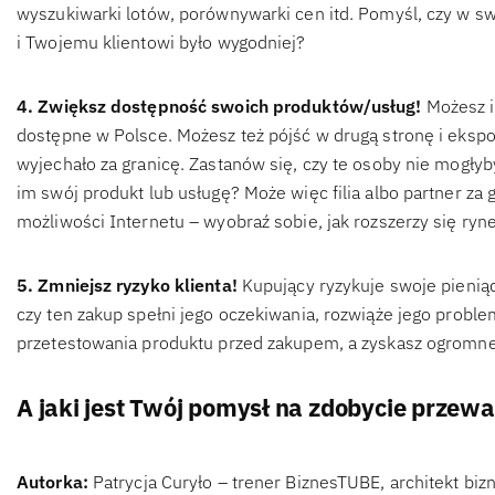
wyszukiwarki lotów, porównywarki cen itd. Pomyśl, czy w sw
i Twojemu klientowi było wygodniej?
4. Zwiększ dostępność swoich produktów/usług!
Możesz i
dostępne w Polsce. Możesz też pójść w drugą stronę i eksp
wyjechało za granicę. Zastanów się, czy te osoby nie mogłyb
im swój produkt lub usługę? Może więc filia albo partner za
możliwości Internetu – wyobraź sobie, jak rozszerzy się ryn
5. Zmniejsz ryzyko klienta!
Kupujący ryzykuje swoje pieniąd
czy ten zakup spełni jego oczekiwania, rozwiąże jego proble
przetestowania produktu przed zakupem, a zyskasz ogromneg
A jaki jest Twój pomysł na zdobycie przew
Autorka:
Patrycja Curyło – trener BiznesTUBE, architekt bi