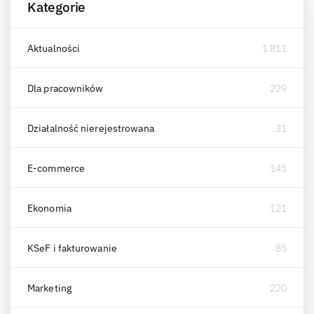
Kategorie
Aktualności
1 811
Dla pracowników
229
Działalność nierejestrowana
31
E-commerce
145
Ekonomia
121
KSeF i fakturowanie
85
Marketing
220