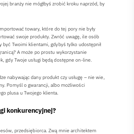
ojej branży nie mógłbyś zrobić kroku naprzód, by
mportować towary, które do tej pory nie były
ortować swoje produkty. Zwróć uwagę, ile osób
y być Twoimi klientami, gdybyś tylko udostępnił
 granicą? A może po prostu wykorzystanie
ek, gdy Twoje usługi będą dostępne on-line.
ze nabywając dany produkt czy usługę – nie wie,
my. Pomyśl o gwarancji, albo możliwości
o plusa u Twojego klienta.
agi konkurencyjnej?
znesów, przedsiębiorca. Zwą mnie architektem