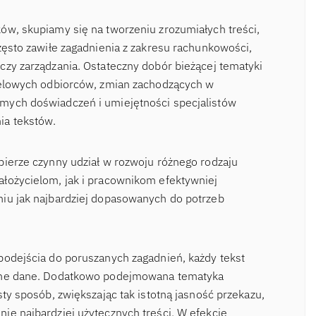
ów, skupiamy się na tworzeniu zrozumiałych treści,
zęsto zawiłe zagadnienia z zakresu rachunkowości,
czy zarządzania. Ostateczny dobór bieżącej tematyki
ocelowych odbiorców, zmian zachodzących w
mych doświadczeń i umiejętności specjalistów
ia tekstów.
bierze czynny udział w rozwoju różnego rodzaju
łożycielom, jak i pracownikom efektywniej
niu jak najbardziej dopasowanych do potrzeb
podejścia do poruszanych zagadnień, każdy tekst
odne dane. Dodatkowo podejmowana tematyka
sty sposób, zwiększając tak istotną jasność przekazu,
ie najbardziej użytecznych treści. W efekcie