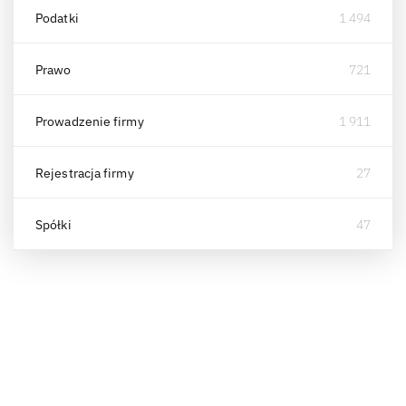
Podatki
1 494
Prawo
721
Prowadzenie firmy
1 911
Rejestracja firmy
27
Spółki
47