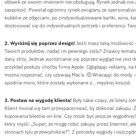
ołówek ze swoim imieniem nie obsługują. Rynek jednak nie z
zaspokoić. Powstał ogromny rynek związany ze spersonaliz
kubków ze zdjęciami, po zindywidualizowane kartki, wina, ka
dostosować się do indywidualnych potrzeb i preferencji Two
2. Wyróżnij się poprzez design!
Jeśli masz taką możliwość 
Twoich produktów, nadać im pewnego stylu? Znawcy tematu po
dany strój. Jednak wyróżnianie się poprzez wygląd nie jest
przykład posłuży choćby firma Apple. Oglądając reklamy, na 
można rozpoznać, czy używają Mac’a. 🙂 Wracając do mody – 
spodnie moro, które zostały wykonane z… męskiej koszuli.
3. Postaw na wygodę klienta!
Były takie czasy, że bilety lo
Klient musiał się tam przespacerować, by dokonać zakupu. 
kupowania biletów on-line. Czy może być jeszcze wygodniej? 
który myśli: „Super, że mogę robić zakupy przez Internet, al
stronach tylu przewoźników?”. Z potrzeby wygody i oszczędno