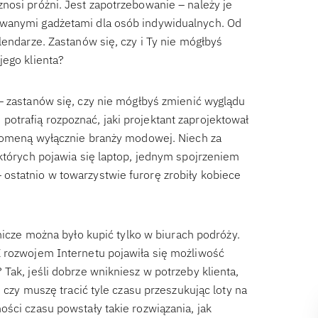
nosi próżni. Jest zapotrzebowanie – należy je
owanymi gadżetami dla osób indywidualnych. Od
lendarze. Zastanów się, czy i Ty nie mógłbyś
jego klienta?
– zastanów się, czy nie mógłbyś zmienić wyglądu
trafią rozpoznać, jaki projektant zaprojektował
 domeną wyłącznie branży modowej. Niech za
których pojawia się laptop, jednym spojrzeniem
ostatnio w towarzystwie furorę zrobiły kobiece
tnicze można było kupić tylko w biurach podróży.
Z rozwojem Internetu pojawiła się możliwość
Tak, jeśli dobrze wnikniesz w potrzeby klienta,
e czy muszę tracić tyle czasu przeszukując loty na
ści czasu powstały takie rozwiązania, jak