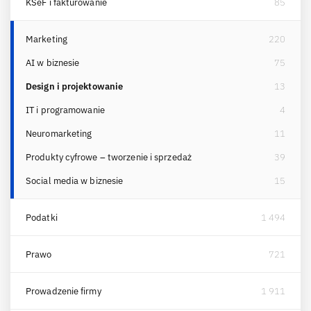
KSeF i fakturowanie
85
Marketing
220
AI w biznesie
75
Design i projektowanie
13
IT i programowanie
4
Neuromarketing
11
Produkty cyfrowe – tworzenie i sprzedaż
39
Social media w biznesie
15
Podatki
1 494
Prawo
721
Prowadzenie firmy
1 911