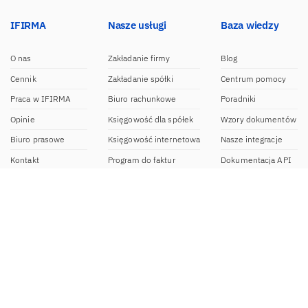
IFIRMA
Nasze usługi
Baza wiedzy
O nas
Zakładanie firmy
Blog
Cennik
Zakładanie spółki
Centrum pomocy
Praca w IFIRMA
Biuro rachunkowe
Poradniki
Opinie
Księgowość dla spółek
Wzory dokumentów
Biuro prasowe
Księgowość internetowa
Nasze integracje
Kontakt
Program do faktur
Dokumentacja API
Program partnerski
Moduł e-commerce
Aplikacja dla NDG
CRM
Aplikacja mobilna
Kontakt
BOK IFIRMA
pon-pt. 9:00 – 20:00