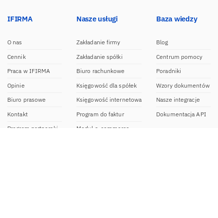
IFIRMA
Nasze usługi
Baza wiedzy
O nas
Zakładanie firmy
Blog
Cennik
Zakładanie spółki
Centrum pomocy
Praca w IFIRMA
Biuro rachunkowe
Poradniki
Opinie
Księgowość dla spółek
Wzory dokumentów
Biuro prasowe
Księgowość internetowa
Nasze integracje
Kontakt
Program do faktur
Dokumentacja API
Program partnerski
Moduł e-commerce
Aplikacja dla NDG
CRM
Aplikacja mobilna
Kontakt
BOK IFIRMA
pon-pt. 9:00 – 20:00