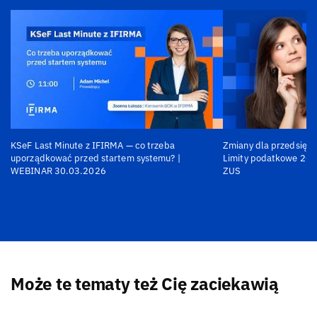
KSeF Last Minute z IFIRMA — co trzeba
Zmiany dla przedsiębi
uporządkować przed startem systemu? |
Limity podatkowe 202
WEBINAR 30.03.2026
ZUS
Może te tematy też Cię zaciekawią