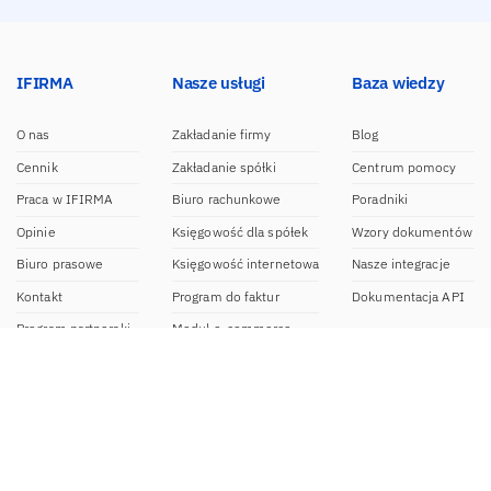
IFIRMA
Nasze usługi
Baza wiedzy
O nas
Zakładanie firmy
Blog
Cennik
Zakładanie spółki
Centrum pomocy
Praca w IFIRMA
Biuro rachunkowe
Poradniki
Opinie
Księgowość dla spółek
Wzory dokumentów
Biuro prasowe
Księgowość internetowa
Nasze integracje
Kontakt
Program do faktur
Dokumentacja API
Program partnerski
Moduł e-commerce
Aplikacja dla NDG
CRM
Aplikacja mobilna
Kontakt