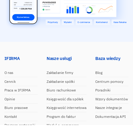
IFIRMA
Nasze usługi
Baza wiedzy
O nas
Zakładanie firmy
Blog
Cennik
Zakładanie spółki
Centrum pomocy
Praca w IFIRMA
Biuro rachunkowe
Poradniki
Opinie
Księgowość dla spółek
Wzory dokumentów
Biuro prasowe
Księgowość internetowa
Nasze integracje
Kontakt
Program do faktur
Dokumentacja API
Program partnerski
Moduł e-commerce