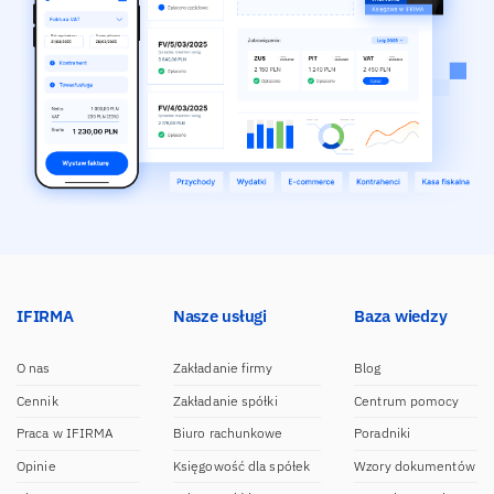
IFIRMA
Nasze usługi
Baza wiedzy
O nas
Zakładanie firmy
Blog
Cennik
Zakładanie spółki
Centrum pomocy
Praca w IFIRMA
Biuro rachunkowe
Poradniki
Opinie
Księgowość dla spółek
Wzory dokumentów