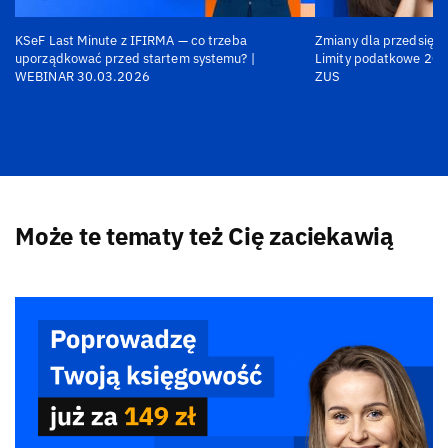
KSeF Last Minute z IFIRMA — co trzeba
Zmiany dla przedsiębi
uporządkować przed startem systemu? |
Limity podatkowe 202
WEBINAR 30.03.2026
ZUS
Może te tematy też Cię zaciekawią