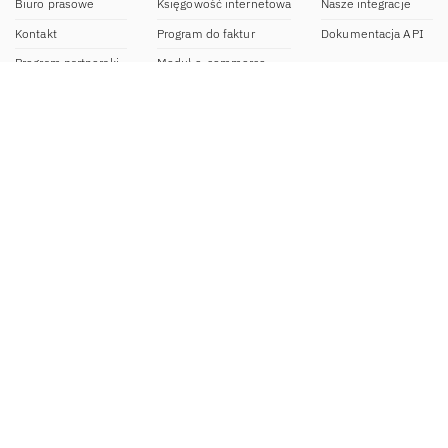
Biuro prasowe
Księgowość internetowa
Nasze integracje
Kontakt
Program do faktur
Dokumentacja API
Program partnerski
Moduł e-commerce
Aplikacja dla NDG
CRM
Aplikacja mobilna
Kontakt
BOK IFIRMA
pon-pt. 9:00 – 20:00
bok@ifirma.pl
71 769 55 15
Biuro Rachunkowe
pon.-pt. 9:00 - 18:00
br@ifirma.pl
71 769 55 81
Sekretariat
pon.-pt. 9:00 - 16:00