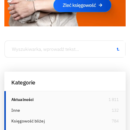
Kategorie
Aktualności
1 811
Inne
132
Księgowość bliżej
784