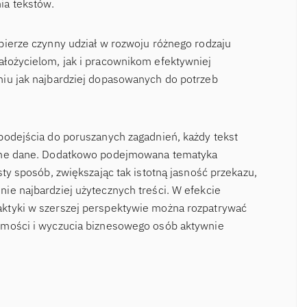
ia tekstów.
bierze czynny udział w rozwoju różnego rodzaju
łożycielom, jak i pracownikom efektywniej
niu jak najbardziej dopasowanych do potrzeb
podejścia do poruszanych zagadnień, każdy tekst
odne dane. Dodatkowo podejmowana tematyka
sty sposób, zwiększając tak istotną jasność przekazu,
ie najbardziej użytecznych treści. W efekcie
ktyki w szerszej perspektywie można rozpatrywać
omości i wyczucia biznesowego osób aktywnie