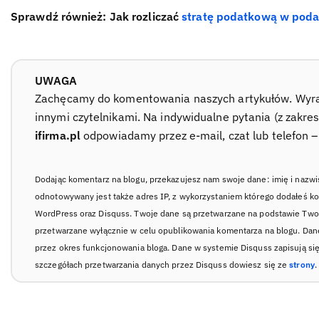
Sprawdź również: Jak rozliczać
stratę podatkową w pod
UWAGA
Zachęcamy do komentowania naszych artykułów. Wyraź 
innymi czytelnikami. Na indywidualne pytania (z zakre
ifirma.pl
odpowiadamy przez e-mail, czat lub telefon 
Dodając komentarz na blogu, przekazujesz nam swoje dane: imię i nazwi
odnotowywany jest także adres IP, z wykorzystaniem którego dodałeś k
WordPress oraz Disquss. Twoje dane są przetwarzane na podstawie Twoj
przetwarzane wyłącznie w celu opublikowania komentarza na blogu. Da
przez okres funkcjonowania bloga. Dane w systemie Disquss zapisują si
szczegółach przetwarzania danych przez Disquss dowiesz się ze
strony
.