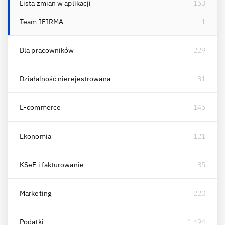
Lista zmian w aplikacji
153
Team IFIRMA
1
Dla pracowników
229
Działalność nierejestrowana
31
E-commerce
145
Ekonomia
121
KSeF i fakturowanie
85
Marketing
220
Podatki
1 494