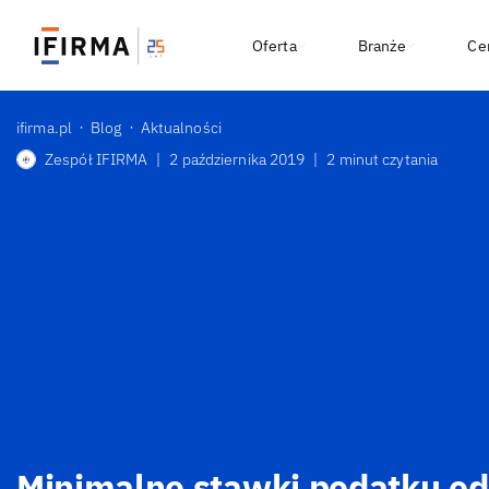
Oferta
Branże
Ce
ifirma.pl
Blog
Aktualności
Zespół IFIRMA
|
2 października 2019
|
2 minut czytania
Minimalne stawki podatku o