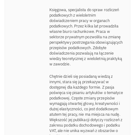
Księgowa, specjalista do spraw rozliczeń
podatkowych z wieloletnim
doświadczeniem pracy w organach
podatkowych. Przez kilka lat prowadziła
własne biuro rachunkowe. Praca w
sektorze prywatnym pozwoliła na zmianę
perspektywy postrzegania obowiązujących
przepisów podatkowych. Zdobyte
doświadczenia pozwalają na łączenie
wiedzy teoretycznej z wieloletnią praktyką
w zawodzie.
Chętnie dzieli się posiadaną wiedzą z
innymi, stara się ją przekazywać w
dostępnej dla każdego formie. Z pasja
poświęca się pisaniu artykułów o tematyce
podatkowej. Częste zmiany przepisów
wymagają otwartej głowy, kreatywności i
dużej elastyczności, co jest dodatkowym
atutem tej pracy, nie ma miejsca na nudę.
Większość jej publikacji dotyczy rozliczeń z
zakresu podatku dochodowego i podatku
VAT, ale nie unika wyzwań z obszarów o