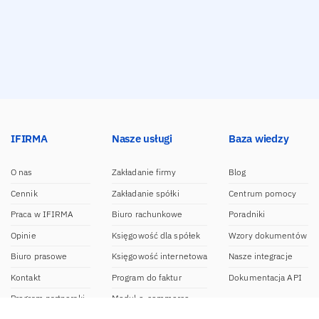
IFIRMA
Nasze usługi
Baza wiedzy
O nas
Zakładanie firmy
Blog
Cennik
Zakładanie spółki
Centrum pomocy
Praca w IFIRMA
Biuro rachunkowe
Poradniki
Opinie
Księgowość dla spółek
Wzory dokumentów
Biuro prasowe
Księgowość internetowa
Nasze integracje
Kontakt
Program do faktur
Dokumentacja API
Program partnerski
Moduł e-commerce