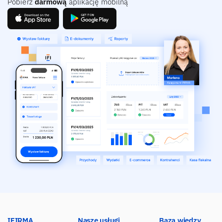
Pobierz
darmową
aplikację mobilną
IFIRMA
Nasze usługi
Baza wiedzy