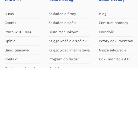
O nas
Zakładanie firmy
Blog
Cennik
Zakładanie spółki
Centrum pomocy
Praca w IFIRMA
Biuro rachunkowe
Poradniki
Opinie
Księgowość dla spółek
Wzory dokumentów
Biuro prasowe
Księgowość internetowa
Nasze integracje
Kontakt
Program do faktur
Dokumentacja API
Program partnerski
Moduł e-commerce
Aplikacja dla NDG
CRM
Aplikacja mobilna
Kontakt
BOK IFIRMA
pon-pt. 9:00 – 20:00
bok@ifirma.pl
71 769 55 15