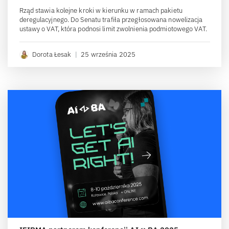
Rząd stawia kolejne kroki w kierunku w ramach pakietu
deregulacyjnego. Do Senatu trafiła przegłosowana nowelizacja
ustawy o VAT, która podnosi limit zwolnienia podmiotowego VAT.
Dorota Łesak
|
25 września 2025