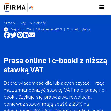
ifirma.pl
Blog
Aktualności
Zespół IFIRMA
|
18 września 2019
|
2 minut czytania
Prasa online i e-booki z niższą
stawką VAT
Dobra wiadomość dla lubiących czytać – rząd
ma zamiar obniżyć stawkę VAT na e-prasę i e-
booki. Szykuje się prawdziwa rewolucja,
ponieważ stawki mają spaść z 23% na
odpowiednio 8% i 5%. Zmiany wejdą w życie