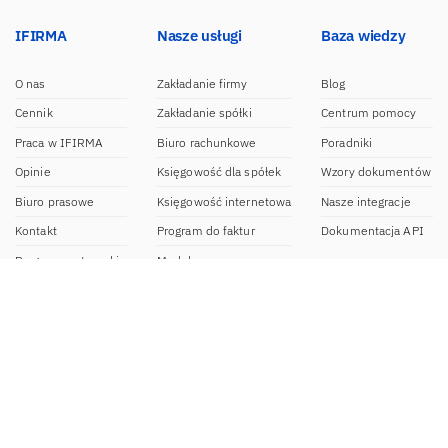
IFIRMA
Nasze usługi
Baza wiedzy
O nas
Zakładanie firmy
Blog
Cennik
Zakładanie spółki
Centrum pomocy
Praca w IFIRMA
Biuro rachunkowe
Poradniki
Opinie
Księgowość dla spółek
Wzory dokumentów
Biuro prasowe
Księgowość internetowa
Nasze integracje
Kontakt
Program do faktur
Dokumentacja API
Program partnerski
Moduł e-commerce
Aplikacja dla NDG
CRM
Aplikacja mobilna
Kontakt
BOK IFIRMA
pon-pt. 9:00 – 20:00