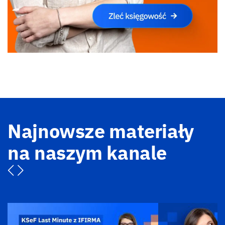
Najnowsze materiały
na naszym kanale