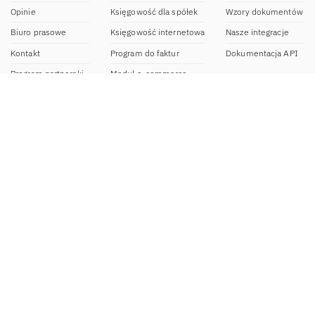
Opinie
Księgowość dla spółek
Wzory dokumentów
Biuro prasowe
Księgowość internetowa
Nasze integracje
Kontakt
Program do faktur
Dokumentacja API
Program partnerski
Moduł e-commerce
Aplikacja dla NDG
CRM
Aplikacja mobilna
Kontakt
BOK IFIRMA
pon-pt. 9:00 – 20:00
bok@ifirma.pl
71 769 55 15
Biuro Rachunkowe
pon.-pt. 9:00 - 18:00
br@ifirma.pl
71 769 55 81