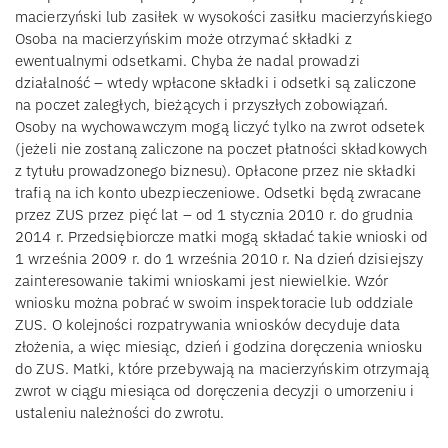
macierzyński lub zasiłek w wysokości zasiłku macierzyńskiego
Osoba na macierzyńskim może otrzymać składki z
ewentualnymi odsetkami. Chyba że nadal prowadzi
działalność – wtedy wpłacone składki i odsetki są zaliczone
na poczet zaległych, bieżących i przyszłych zobowiązań.
Osoby na wychowawczym mogą liczyć tylko na zwrot odsetek
(jeżeli nie zostaną zaliczone na poczet płatności składkowych
z tytułu prowadzonego biznesu). Opłacone przez nie składki
trafią na ich konto ubezpieczeniowe. Odsetki będą zwracane
przez ZUS przez pięć lat – od 1 stycznia 2010 r. do grudnia
2014 r. Przedsiębiorcze matki mogą składać takie wnioski od
1 września 2009 r. do 1 września 2010 r. Na dzień dzisiejszy
zainteresowanie takimi wnioskami jest niewielkie. Wzór
wniosku można pobrać w swoim inspektoracie lub oddziale
ZUS. O kolejności rozpatrywania wniosków decyduje data
złożenia, a więc miesiąc, dzień i godzina doręczenia wniosku
do ZUS. Matki, które przebywają na macierzyńskim otrzymają
zwrot w ciągu miesiąca od doręczenia decyzji o umorzeniu i
ustaleniu należności do zwrotu.