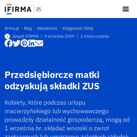
ifirma.pl
Blog
Aktualności
Księgowość bliżej
Zespół IFIRMA
|
9 września 2009
|
2 minut czytania
Przedsiębiorcze matki
odzyskują składki ZUS
Kobiety, które podczas urlopu
macierzyńskiego lub wychowawczego
prowadziły działalność gospodarczą, mogą od
1 września br. składać wnioski o zwrot
zapłaconych lub umorzenie zaległych składek