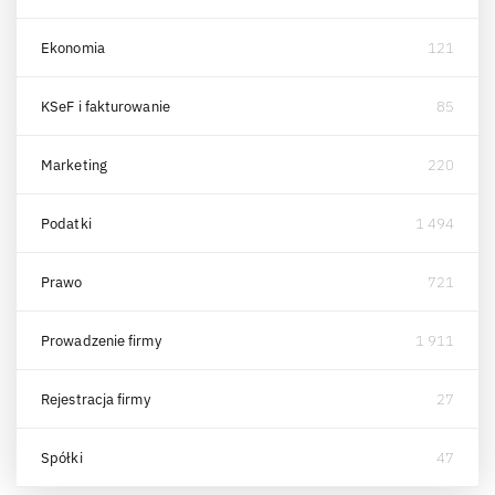
Ekonomia
121
KSeF i fakturowanie
85
Marketing
220
Podatki
1 494
Prawo
721
Prowadzenie firmy
1 911
Rejestracja firmy
27
Spółki
47