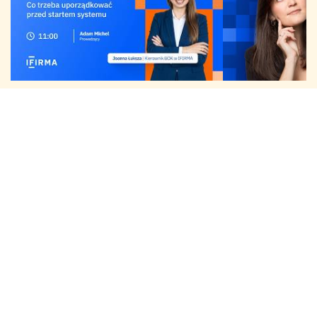
KSeF Last Minute z IFIRMA — co trzeba
Zmiany dla przedsiębi
uporządkować przed startem systemu? |
Limity podatkowe 202
WEBINAR 30.03.2026
ZUS
IFIRMA
Nasze usługi
Baza wiedzy
O nas
Zakładanie firmy
Blog
Cennik
Zakładanie spółki
Centrum pomocy
Praca w IFIRMA
Biuro rachunkowe
Poradniki
Opinie
Księgowość dla spółek
Wzory dokumentów