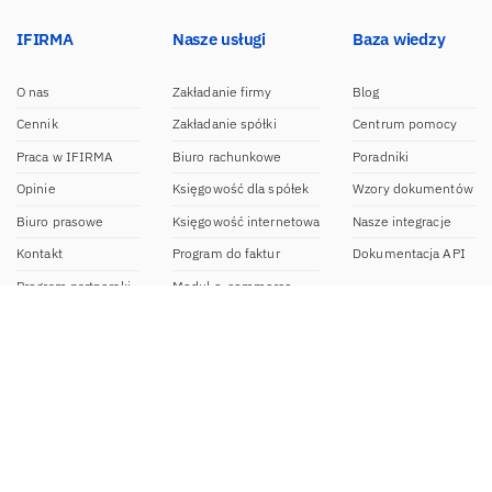
IFIRMA
Nasze usługi
Baza wiedzy
O nas
Zakładanie firmy
Blog
Cennik
Zakładanie spółki
Centrum pomocy
Praca w IFIRMA
Biuro rachunkowe
Poradniki
Opinie
Księgowość dla spółek
Wzory dokumentów
Biuro prasowe
Księgowość internetowa
Nasze integracje
Kontakt
Program do faktur
Dokumentacja API
Program partnerski
Moduł e-commerce
Aplikacja dla NDG
CRM
Aplikacja mobilna
Kontakt
BOK IFIRMA
pon-pt. 9:00 – 20:00