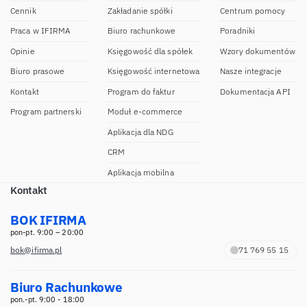
Cennik
Zakładanie spółki
Centrum pomocy
Praca w IFIRMA
Biuro rachunkowe
Poradniki
Opinie
Księgowość dla spółek
Wzory dokumentów
Biuro prasowe
Księgowość internetowa
Nasze integracje
Kontakt
Program do faktur
Dokumentacja API
Program partnerski
Moduł e-commerce
Aplikacja dla NDG
CRM
Aplikacja mobilna
Kontakt
BOK IFIRMA
pon-pt. 9:00 – 20:00
bok@ifirma.pl
71 769 55 15
Biuro Rachunkowe
pon.-pt. 9:00 - 18:00