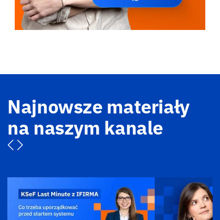
Najnowsze materiały
na naszym kanale