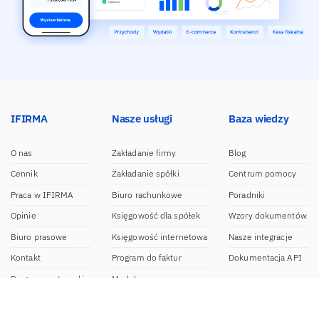
IFIRMA
Nasze usługi
Baza wiedzy
O nas
Zakładanie firmy
Blog
Cennik
Zakładanie spółki
Centrum pomocy
Praca w IFIRMA
Biuro rachunkowe
Poradniki
Opinie
Księgowość dla spółek
Wzory dokumentów
Biuro prasowe
Księgowość internetowa
Nasze integracje
Kontakt
Program do faktur
Dokumentacja API
Program partnerski
Moduł e-commerce
Aplikacja dla NDG