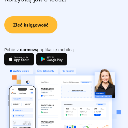
Zleć księgowość
Pobierz
darmową
aplikację mobilną