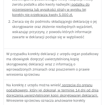
zwrotu podatku albo kwoty nadwyżki
podatku do
przeniesienia lub wysokości straty w wyniku tej
korekty nie przekracza kwoty 5.000 zł.
Zwraca się do podmiotu składającego deklarację o jej
skorygowanie oraz złożenie niezbędnych wyjaśnień,
wskazując przyczyny, z powodu których informacje
zawarte w deklaracji podaje się w wątpliwość
W przypadku korekty deklaracji z urzędu organ podatkowy
ma obowiązek doręczyć uwierzytelnioną kopię
skorygowanej deklaracji wraz z informacją o
wprowadzonych zmianach oraz pouczeniem o prawie
wniesienia sprzeciwu
Na korektę z urzędu można wnieść
sprzeciw do organu
podatkowego, który jej dokonał, w terminie 14 dni od dnia
doręczenia uwierzytelnionej kopii skorygowanej deklaracji.
Wniesienie sprzeciwu oznacza anulowanie korekty