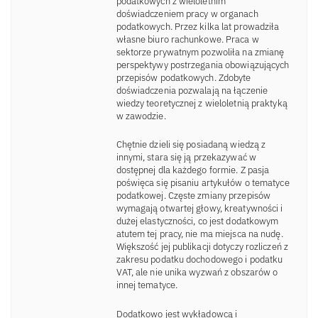
podatkowych z wieloletnim
doświadczeniem pracy w organach
podatkowych. Przez kilka lat prowadziła
własne biuro rachunkowe. Praca w
sektorze prywatnym pozwoliła na zmianę
perspektywy postrzegania obowiązujących
przepisów podatkowych. Zdobyte
doświadczenia pozwalają na łączenie
wiedzy teoretycznej z wieloletnią praktyką
w zawodzie.
Chętnie dzieli się posiadaną wiedzą z
innymi, stara się ją przekazywać w
dostępnej dla każdego formie. Z pasja
poświęca się pisaniu artykułów o tematyce
podatkowej. Częste zmiany przepisów
wymagają otwartej głowy, kreatywności i
dużej elastyczności, co jest dodatkowym
atutem tej pracy, nie ma miejsca na nudę.
Większość jej publikacji dotyczy rozliczeń z
zakresu podatku dochodowego i podatku
VAT, ale nie unika wyzwań z obszarów o
innej tematyce.
Dodatkowo jest wykładowcą i