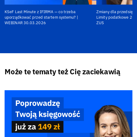
KSeF Last Minute z IFIRMA — co trzeba
Zmiany dla przedsiębi
uporządkować przed startem systemu? |
Limity podatkowe 202
WEBINAR 30.03.2026
ZUS
Może te tematy też Cię zaciekawią