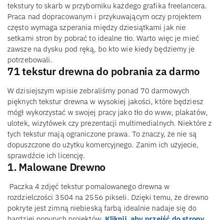
tekstury to skarb w przyborniku każdego grafika freelancera.
Praca nad dopracowanym i przykuwającym oczy projektem
często wymaga szperania między dziesiątkami jak nie
setkami stron by pobrać to idealne tło. Warto więc je mieć
zawsze na dysku pod ręką, bo kto wie kiedy będziemy je
potrzebowali.
71 tekstur drewna do pobrania za darmo
W dzisiejszym wpisie zebraliśmy ponad 70 darmowych
pięknych tekstur drewna w wysokiej jakości, które będziesz
mógł wykorzystać w swojej pracy jako tło do www, plakatów,
ulotek, wizytówek czy prezentacji multimedialnych. Niektóre z
tych tekstur mają ograniczone prawa. To znaczy, że nie są
dopuszczone do użytku komercyjnego. Zanim ich użyjecie,
sprawdźcie ich licencję.
1. Malowane Drewno
Paczka 4 zdjęć tekstur pomalowanego drewna w
rozdzielczości 3504 na 2556 pikseli. Dzięki temu, że drewno
pokryte jest zimną niebieską farbą idealnie nadaje się do
bardziej ponurych projektów.
Kliknij, aby przejść do strony