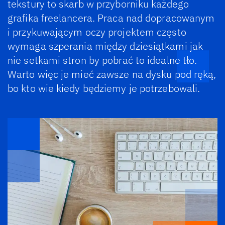
tekstury to skarb w przyborniku każdego
grafika freelancera. Praca nad dopracowanym
i przykuwającym oczy projektem często
wymaga szperania między dziesiątkami jak
nie setkami stron by pobrać to idealne tło.
Warto więc je mieć zawsze na dysku pod ręką,
bo kto wie kiedy będziemy je potrzebowali.