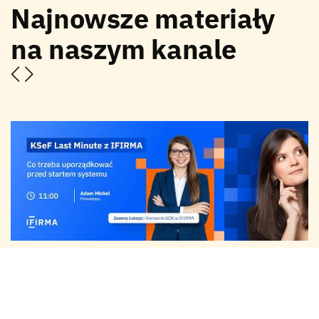
Najnowsze materiały
na naszym kanale
KSeF Last Minute z IFIRMA — co trzeba
Zmiany dla przedsiębi
uporządkować przed startem systemu? |
Limity podatkowe 202
WEBINAR 30.03.2026
ZUS