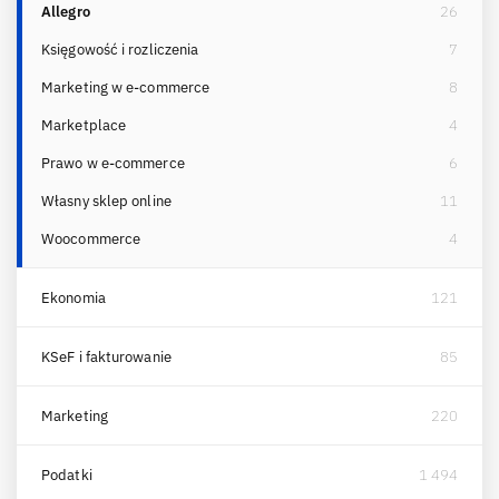
Allegro
26
Księgowość i rozliczenia
7
Marketing w e-commerce
8
Marketplace
4
Prawo w e-commerce
6
Własny sklep online
11
Woocommerce
4
Ekonomia
121
KSeF i fakturowanie
85
Marketing
220
Podatki
1 494