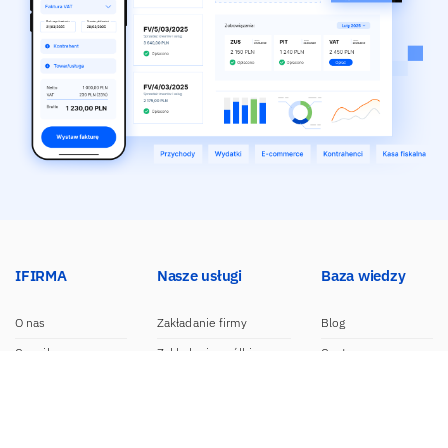
IFIRMA
Nasze usługi
Baza wiedzy
O nas
Zakładanie firmy
Blog
Cennik
Zakładanie spółki
Centrum pomocy
Praca w IFIRMA
Biuro rachunkowe
Poradniki
Opinie
Księgowość dla spółek
Wzory dokumentów
Biuro prasowe
Księgowość internetowa
Nasze integracje