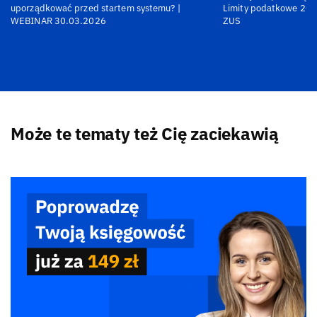
uporządkować przed startem systemu? |
Limity podatkowe 202
WEBINAR 30.03.2026
ZUS
Może te tematy też Cię zaciekawią