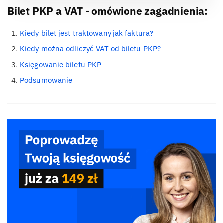
Bilet PKP a VAT - omówione zagadnienia:
Kiedy bilet jest traktowany jak faktura?
Kiedy można odliczyć VAT od biletu PKP?
Księgowanie biletu PKP
Podsumowanie