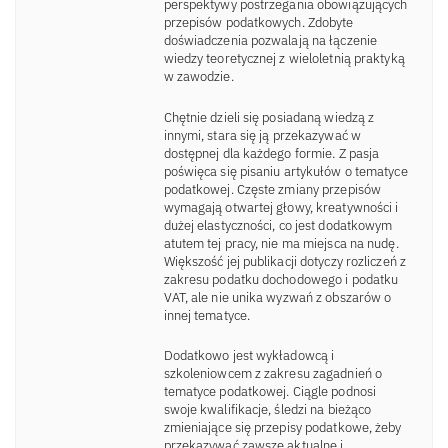
perspektywy postrzegania obowiązujących
przepisów podatkowych. Zdobyte
doświadczenia pozwalają na łączenie
wiedzy teoretycznej z wieloletnią praktyką
w zawodzie.
Chętnie dzieli się posiadaną wiedzą z
innymi, stara się ją przekazywać w
dostępnej dla każdego formie. Z pasja
poświęca się pisaniu artykułów o tematyce
podatkowej. Częste zmiany przepisów
wymagają otwartej głowy, kreatywności i
dużej elastyczności, co jest dodatkowym
atutem tej pracy, nie ma miejsca na nudę.
Większość jej publikacji dotyczy rozliczeń z
zakresu podatku dochodowego i podatku
VAT, ale nie unika wyzwań z obszarów o
innej tematyce.
Dodatkowo jest wykładowcą i
szkoleniowcem z zakresu zagadnień o
tematyce podatkowej. Ciągle podnosi
swoje kwalifikacje, śledzi na bieżąco
zmieniające się przepisy podatkowe, żeby
przekazywać zawsze aktualne i