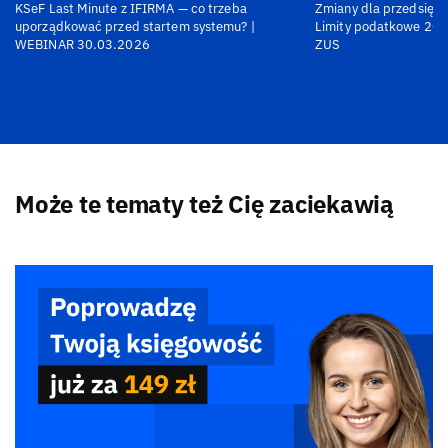
KSeF Last Minute z IFIRMA — co trzeba
Zmiany dla przedsiębi
uporządkować przed startem systemu? |
Limity podatkowe 202
WEBINAR 30.03.2026
ZUS
Może te tematy też Cię zaciekawią