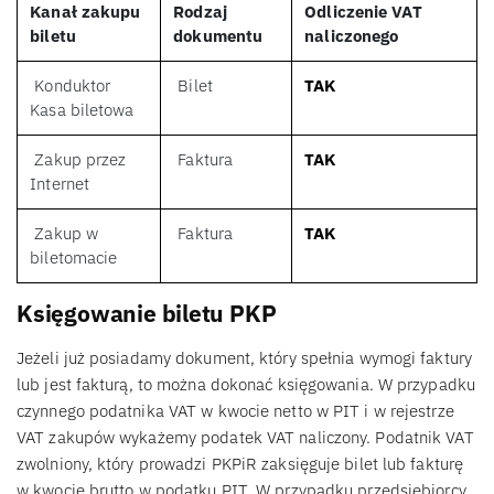
Kanał zakupu
Rodzaj
Odliczenie VAT
biletu
dokumentu
naliczonego
Konduktor
Bilet
TAK
Kasa biletowa
Zakup przez
Faktura
TAK
Internet
Zakup w
Faktura
TAK
biletomacie
Księgowanie biletu PKP
Jeżeli już posiadamy dokument, który spełnia wymogi faktury
lub jest fakturą, to można dokonać księgowania. W przypadku
czynnego podatnika VAT w kwocie netto w PIT i w rejestrze
VAT zakupów wykażemy podatek VAT naliczony. Podatnik VAT
zwolniony, który prowadzi PKPiR zaksięguje bilet lub fakturę
w kwocie brutto w podatku PIT. W przypadku przedsiębiorcy,