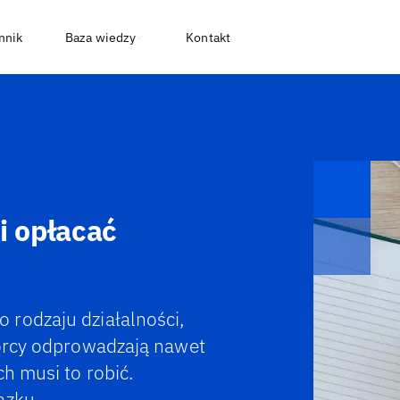
nnik
Baza wiedzy
Kontakt
i opłacać
rodzaju działalności,
iorcy odprowadzają nawet
h musi to robić.
ązku.