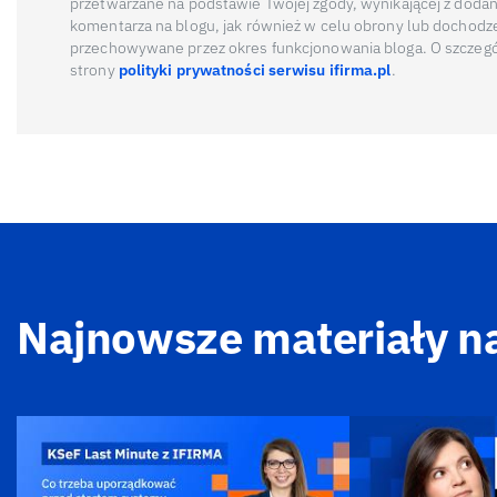
przetwarzane na podstawie Twojej zgody, wynikającej z doda
komentarza na blogu, jak również w celu obrony lub dochodz
przechowywane przez okres funkcjonowania bloga. O szczegó
strony
polityki prywatności serwisu ifirma.pl
.
Najnowsze materiały n