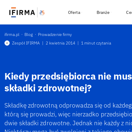
Oferta
Branże
Ce
ifirma.pl
Blog
Prowadzenie firmy
Zespół IFIRMA
|
2 kwietnia 2014
|
1 minut czytania
Kiedy przedsiębiorca nie mus
składki zdrowotnej?
Składkę zdrowotną odprowadza się od każdego 
którą się prowadzi, więc nierzadko przedsięb
dwie składki zdrowotne. Jednak nie każdy z nic
Niektórzy mogą być zwolnieni z takiego obowi