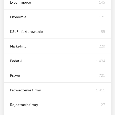
E-commerce
145
Ekonomia
121
KSeF i fakturowanie
85
Marketing
220
Podatki
1 494
Prawo
721
Prowadzenie firmy
1 911
Rejestracja firmy
27