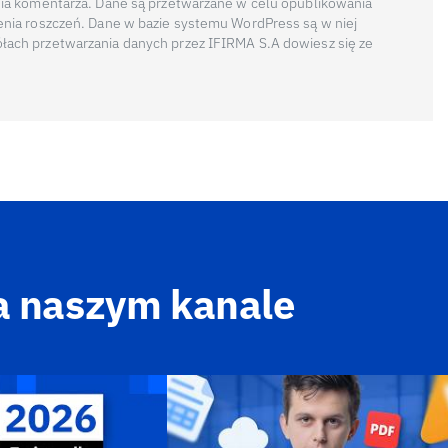
nia komentarza. Dane są przetwarzane w celu opublikowania
enia roszczeń. Dane w bazie systemu WordPress są w niej
łach przetwarzania danych przez IFIRMA S.A dowiesz się ze
a naszym kanale