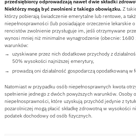
przedsiębiorcy odprowadzają nawet dwie składki zdrowotn
Niektórzy mogą być zwolnieni z takiego obowiązku.
Z taki
którzy pobierają świadczenie emerytalne lub rentowe, a t
niepełnosprawności (lub posiadające orzeczenie lekarskie o
rencistów zwolnienie przysługuje im, jeśli otrzymywane pr
wynosi mniej niż minimalne wynagrodzenie (obecnie: 1680 zł
warunków:
uzyskiwane przez nich dodatkowe przychody z działalnoś
50% wysokości najniższej emerytury,
prowadzą oni działalność gospodarczą opodatkowaną w f
Natomiast w przypadku osób niepełnosprawnych kwota otrz
spełnienie jednego z dwóch powyższych warunków. Osoby 
niepełnosprawności, które uzyskują przychód jedynie z tytuł
pozarolniczej mogą płacić składkę zdrowotną w wysokości nie
podatek dochodowy od osób fizycznych.