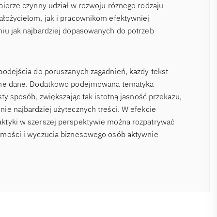
bierze czynny udział w rozwoju różnego rodzaju
łożycielom, jak i pracownikom efektywniej
niu jak najbardziej dopasowanych do potrzeb
podejścia do poruszanych zagadnień, każdy tekst
odne dane. Dodatkowo podejmowana tematyka
sty sposób, zwiększając tak istotną jasność przekazu,
ie najbardziej użytecznych treści. W efekcie
ktyki w szerszej perspektywie można rozpatrywać
omości i wyczucia biznesowego osób aktywnie