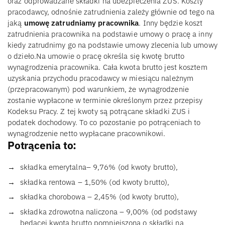
oraz odprowadzane składki na ubezpieczenia ZUS. Koszty
pracodawcy, odnośnie zatrudnienia zależy głównie od tego na
jaką
umowę zatrudniamy pracownika
. Inny będzie koszt
zatrudnienia pracownika na podstawie umowy o pracę a inny
kiedy zatrudnimy go na podstawie umowy zlecenia lub umowy
o dzieło.Na umowie o pracę określa się kwotę brutto
wynagrodzenia pracownika. Cała kwota brutto jest kosztem
uzyskania przychodu pracodawcy w miesiącu należnym
(przepracowanym) pod warunkiem, że wynagrodzenie
zostanie wypłacone w terminie określonym przez przepisy
Kodeksu Pracy. Z tej kwoty są potrącane składki ZUS i
podatek dochodowy. To co pozostanie po potrąceniach to
wynagrodzenie netto wypłacane pracownikowi.
Potrącenia to:
składka emerytalna– 9,76% (od kwoty brutto),
składka rentowa – 1,50% (od kwoty brutto),
składka chorobowa – 2,45% (od kwoty brutto),
składka zdrowotna naliczona – 9,00% (od podstawy
będącej kwotą brutto pomniejszoną o składki na