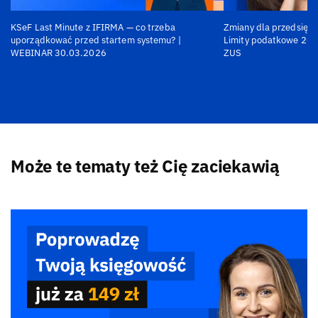
KSeF Last Minute z IFIRMA — co trzeba
Zmiany dla przedsiębi
uporządkować przed startem systemu? |
Limity podatkowe 202
WEBINAR 30.03.2026
ZUS
Może te tematy też Cię zaciekawią