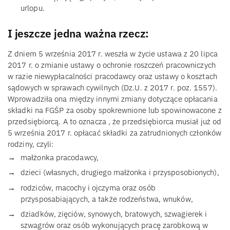
urlopu.
I jeszcze jedna ważna rzecz:
Z dniem 5 września 2017 r. weszła w życie ustawa z 20 lipca
2017 r. o zmianie ustawy o ochronie roszczeń pracowniczych
w razie niewypłacalności pracodawcy oraz ustawy o kosztach
sądowych w sprawach cywilnych (Dz.U. z 2017 r. poz. 1557).
Wprowadziła ona między innymi zmiany dotyczące opłacania
składki na FGŚP za osoby spokrewnione lub spowinowacone z
przedsiębiorcą. A to oznacza , że przedsiębiorca musiał już od
5 września 2017 r. opłacać składki za zatrudnionych członków
rodziny, czyli:
małżonka pracodawcy,
dzieci (własnych, drugiego małżonka i przysposobionych),
rodziców, macochy i ojczyma oraz osób
przysposabiających, a także rodzeństwa, wnuków,
dziadków, zięciów, synowych, bratowych, szwagierek i
szwagrów oraz osób wykonujących pracę zarobkową w