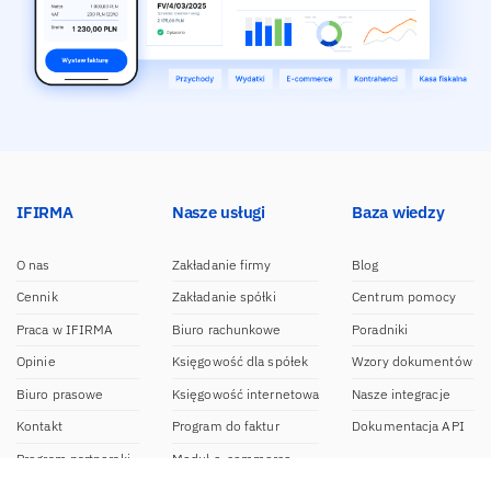
IFIRMA
Nasze usługi
Baza wiedzy
O nas
Zakładanie firmy
Blog
Cennik
Zakładanie spółki
Centrum pomocy
Praca w IFIRMA
Biuro rachunkowe
Poradniki
Opinie
Księgowość dla spółek
Wzory dokumentów
Biuro prasowe
Księgowość internetowa
Nasze integracje
Kontakt
Program do faktur
Dokumentacja API
Program partnerski
Moduł e-commerce
Aplikacja dla NDG