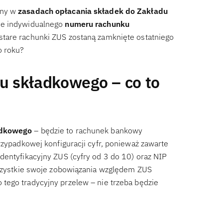
any w
zasadach opłacania składek do Zakładu
nie indywidualnego
numeru rachunku
stare rachunki ZUS zostaną zamknięte ostatniego
o roku?
u składkowego – co to
adkowego
– będzie to rachunek bankowy
rzypadkowej konfiguracji cyfr, ponieważ zawarte
dentyfikacyjny ZUS (cyfry od 3 do 10) oraz NIP
wszystkie swoje zobowiązania względem ZUS
o tego tradycyjny przelew – nie trzeba będzie