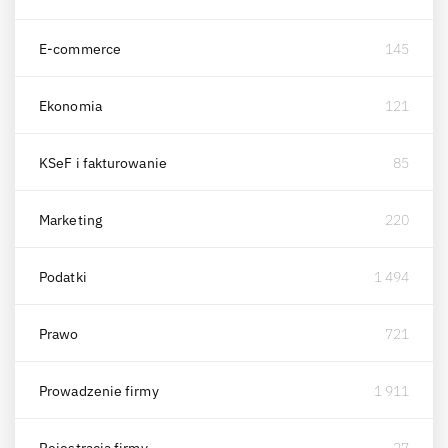
E-commerce
145
Ekonomia
121
KSeF i fakturowanie
85
Marketing
220
Podatki
1 494
Prawo
721
Prowadzenie firmy
1 911
Rejestracja firmy
27