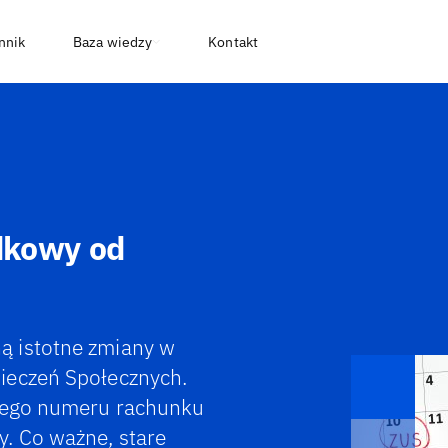
nnik
Baza wiedzy
Kontakt
dkowy od
ą istotne zmiany w
ieczeń Społecznych.
lnego numeru rachunku
. Co ważne, stare