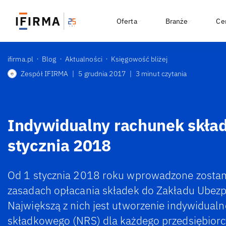
Oferta
Branże
Ce
ifirma.pl
Blog
Aktualności
Księgowość bliżej
Zespół IFIRMA
|
5 grudnia 2017
|
3 minut czytania
Indywidualny rachunek skła
stycznia 2018
Od 1 stycznia 2018 roku wprowadzone zostan
zasadach opłacania składek do Zakładu Ubezp
Największą z nich jest utworzenie indywidua
składkowego (NRS) dla każdego przedsiębiorcy