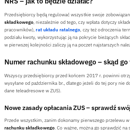
NRS – jak to będzie działać?
Przedsiębiorcy będą regulować wszystkie swoje zobowiąza
składkowego
, niezależnie od tego, czy wpłata dotyczy skład
pracowników),
rat układu ratalnego
, czy też odroczenia te
podziału kwoty, wykorzystując ją na pokrycie bieżących składek
w pierwszej kolejności zaliczy ją na poczet najstarszych nale
Numer rachunku składowego – skąd go
Wszyscy przedsiębiorcy przed końcem 2017 r. powinni otr
wysyłane od października br., dlatego jeżeli do tej pory nie 
dane teleadresowe w ZUS).
Nowe zasady opłacania ZUS – sprawdź swó
Przede wszystkim, zanim dokonamy pierwszego przelewu w 
rachunku składkowego
. Co ważne, można go sprawdzić na 