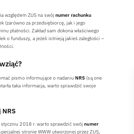
nia względem ZUS na swój
numer rachunku
ek (zarówno za przedsiębiorcę, jak i jego
rminu płatności. Zakład sam dokona właściwego
 o funduszy, a jeżeli istnieją jakieś zaległości –
żności.
 wziąć?
zymać pismo informujące o nadaniu
NRS
(są one
dotarła taka informacja, warto sprawdzić swoje
j NRS
styczniu 2018 r. warto sprawdzić swój
numer
specjalnej stronie WWW utworzonej przez ZUS,