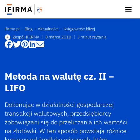
ifirma.pl
Blog
Aktualności
Księgowość bliżej
Zespół IFIRMA
|
8 marca 2018
|
3 minut czytania
Metoda na walutę cz. II –
LIFO
Dokonując w działalności gospodarczej
transakcji walutowych, przedsiębiorcy
zobowiązani się do przeliczania ich wartości
na złotówki. W ten sposób powstają różnice
kursowe od środków własnych, które