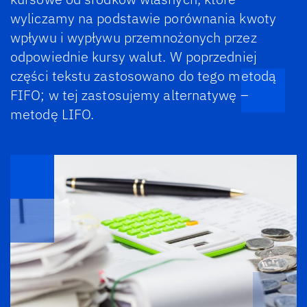
wyliczamy na podstawie porównania kwoty
wpływu i wypływu przemnożonych przez
odpowiednie kursy walut. W poprzedniej
części tekstu zastosowano do tego metodą
FIFO; w tej zastosujemy alternatywę –
metodę LIFO.