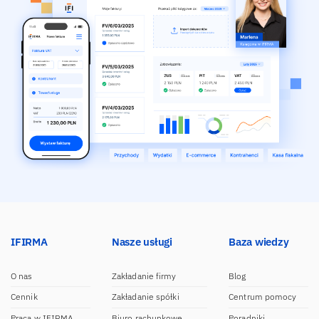
IFIRMA
Nasze usługi
Baza wiedzy
O nas
Zakładanie firmy
Blog
Cennik
Zakładanie spółki
Centrum pomocy
Praca w IFIRMA
Biuro rachunkowe
Poradniki