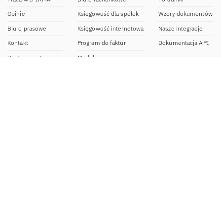
Opinie
Księgowość dla spółek
Wzory dokumentów
Biuro prasowe
Księgowość internetowa
Nasze integracje
Kontakt
Program do faktur
Dokumentacja API
Program partnerski
Moduł e-commerce
Aplikacja dla NDG
CRM
Aplikacja mobilna
Kontakt
BOK IFIRMA
pon-pt. 9:00 – 20:00
bok@ifirma.pl
71 769 55 15
Biuro Rachunkowe
pon.-pt. 9:00 - 18:00
br@ifirma.pl
71 769 55 81