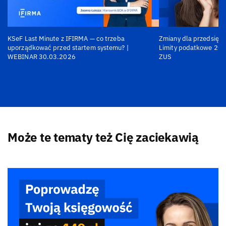
KSeF Last Minute z IFIRMA — co trzeba
Zmiany dla przedsiębi
uporządkować przed startem systemu? |
Limity podatkowe 202
WEBINAR 30.03.2026
ZUS
Może te tematy też Cię zaciekawią