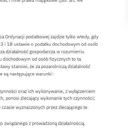
ość i inne prawa majątkowe [por. art. 44
6a Ordynacji podatkowej zajdzie tylko wtedy, gdy
 13 i 18 ustawie o podatku dochodowym od osób
cza działalność gospodarcza w rozumieniu
atku dochodowym od osób fizycznych to ta
tawy stanowi, że za pozarolniczą działalność
ne są następujące warunki:
czynności oraz ich wykonywanie, z wyłączeniem
, ponosi zlecający wykonanie tych czynności;
czasie wyznaczonych przez zlecającego te
o związanego z prowadzoną działalnością.