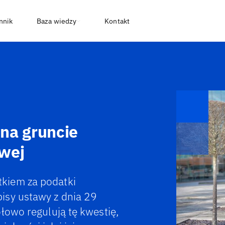
nnik
Baza wiedzy
Kontakt
na gruncie
owej
kiem za podatki
isy ustawy z dnia 29
łowo regulują tę kwestię,