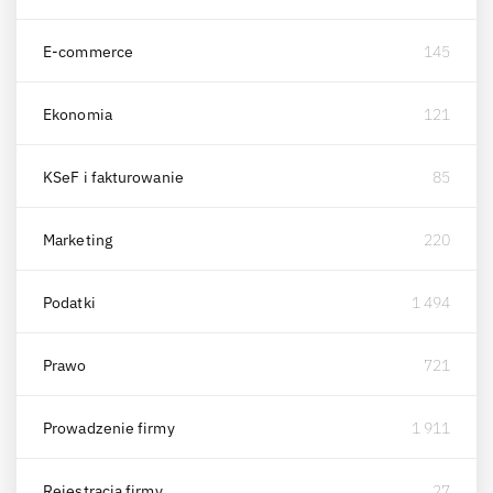
E-commerce
145
Ekonomia
121
KSeF i fakturowanie
85
Marketing
220
Podatki
1 494
Prawo
721
Prowadzenie firmy
1 911
Rejestracja firmy
27