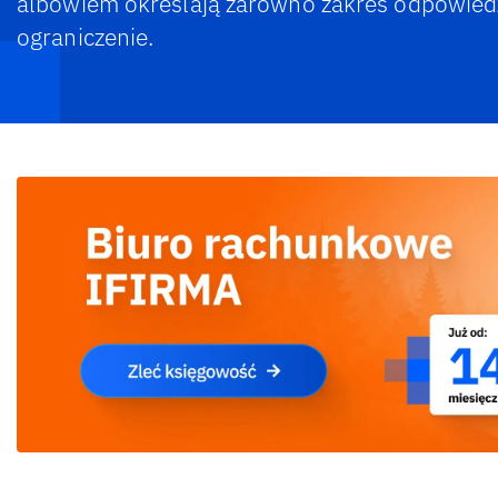
albowiem określają zarówno zakres odpowiedzia
ograniczenie.