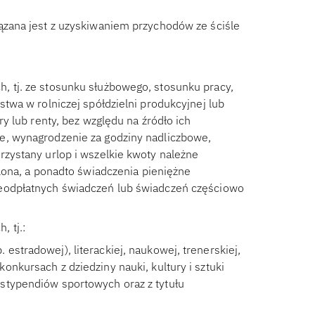
zana jest z uzyskiwaniem przychodów ze ściśle
, tj. ze stosunku służbowego, stosunku pracy,
stwa w rolniczej spółdzielni produkcyjnej lub
ry lub renty, bez względu na źródło ich
e, wynagrodzenie za godziny nadliczbowe,
rzystany urlop i wszelkie kwoty należne
alona, a ponadto świadczenia pieniężne
ieodpłatnych świadczeń lub świadczeń częściowo
 tj.:
 estradowej), literackiej, naukowej, trenerskiej,
konkursach z dziedziny nauki, kultury i sztuki
, stypendiów sportowych oraz z tytułu