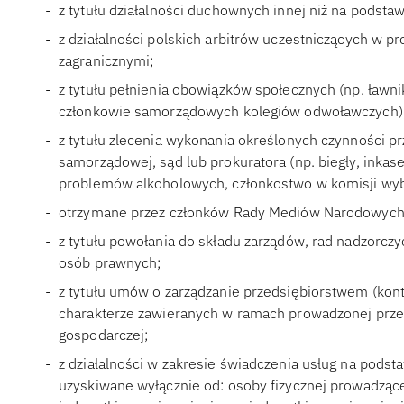
z tytułu działalności duchownych innej niż na podst
z działalności polskich arbitrów uczestniczących w p
zagranicznymi;
z tytułu pełnienia obowiązków społecznych (np. ławni
członkowie samorządowych kolegiów odwoławczych)
z tytułu zlecenia wykonania określonych czynności pr
samorządowej, sąd lub prokuratora (np. biegły, inkas
problemów alkoholowych, członkostwo w komisji wyb
otrzymane przez członków Rady Mediów Narodowych
z tytułu powołania do składu zarządów, rad nadzorcz
osób prawnych;
z tytułu umów o zarządzanie przedsiębiorstwem (ko
charakterze zawieranych w ramach prowadzonej przez 
gospodarczej;
z działalności w zakresie świadczenia usług na pods
uzyskiwane wyłącznie od: osoby fizycznej prowadzącej