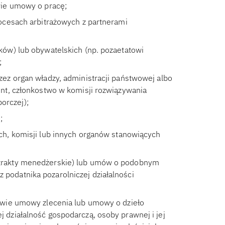
awie umowy o pracę;
rocesach arbitrażowych z partnerami
ków) lub obywatelskich (np. pozaetatowi
;
zez organ władzy, administracji państwowej albo
ent, członkostwo w komisji rozwiązywania
orczej);
;
ych, komisji lub innych organów stanowiących
ntrakty menedżerskie) lub umów o podobnym
podatnika pozarolniczej działalności
tawie umowy zlecenia lub umowy o dzieło
 działalność gospodarczą, osoby prawnej i jej