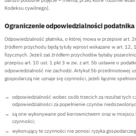
bardzo podobne pojęcie – mienia, przez które rozumie własn
Kodeksu cywilnego].
Ograniczenie odpowiedzialności podatnika
Odpowiedzialność płatnika, o której mowa w przepisie art. 2
źródłem przychodu będą tytuły wprost wskazane w art. 12,
fizycznych. Jeżeli zaś źródłem przychodów byłaby pozarolni
przepisu art. 10 ust. 1 pkt 3 w zw. z art. 5b ustawie o pod
odpowiedzialność nie zachodzi. Artykuł 5b przedmiotowej us
gospodarczą nie uznaje się czynności, jeżeli łącznie spełnio
odpowiedzialność wobec osób trzecich za rezultat tych 
odpowiedzialności za popełnienie czynów niedozwolonych
są one wykonywane pod kierownictwem oraz w miejscu i 
czynności;
wykonujący te czynności nie ponosi ryzyka gospodarczeg