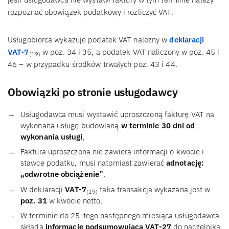
rozpoznać obowiązek podatkowy i rozliczyć VAT.
Usługobiorca wykazuje podatek VAT należny w
deklaracji
VAT-7
w poz. 34 i 35, a podatek VAT naliczony w poz. 45 i
(19)
46 – w przypadku środków trwałych poz. 43 i 44.
Obowiązki po stronie usługodawcy
Usługodawca musi wystawić uproszczoną fakturę VAT na
wykonana usługę budowlaną
w terminie 30 dni od
wykonania usługi
,
Faktura uproszczona nie zawiera informacji o kwocie i
stawce podatku, musi natomiast zawierać
adnotację:
„odwrotne obciążenie”
,
W deklaracji
VAT-7
taka transakcja wykazana jest w
(19)
poz. 31
w kwocie netto,
W terminie do 25-tego następnego miesiąca usługodawca
składa
informację podsumowującą VAT-27
do naczelnika