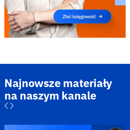
Najnowsze materiały
na naszym kanale