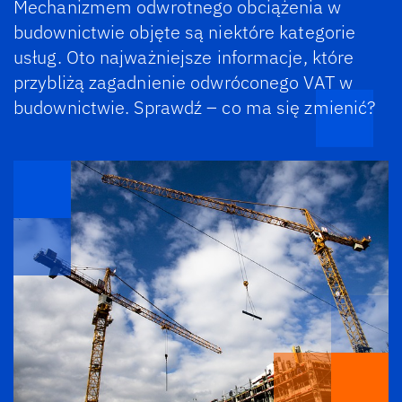
Mechanizmem odwrotnego obciążenia w
budownictwie objęte są niektóre kategorie
usług. Oto najważniejsze informacje, które
przybliżą zagadnienie odwróconego VAT w
budownictwie. Sprawdź – co ma się zmienić?