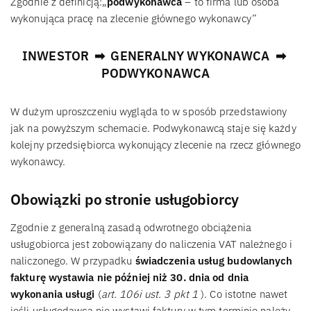
Zgodnie z definicją:„
podwykonawca
– to firma lub osoba
wykonująca pracę na zlecenie głównego wykonawcy”
INWESTOR ➡ GENERALNY WYKONAWCA ➡
PODWYKONAWCA
W dużym uproszczeniu wygląda to w sposób przedstawiony
jak na powyższym schemacie. Podwykonawcą staje się każdy
kolejny przedsiębiorca wykonujący zlecenie na rzecz głównego
wykonawcy.
Obowiązki po stronie usługobiorcy
Zgodnie z generalną zasadą odwrotnego obciążenia
usługobiorca jest zobowiązany do naliczenia VAT należnego i
naliczonego. W przypadku
świadczenia usług budowlanych
fakturę wystawia nie później niż 30. dnia od dnia
wykonania usługi
(
art. 106i ust. 3 pkt 1
). Co istotne nawet
jeśli usługodawca nie wystawi faktury w tym terminie należy