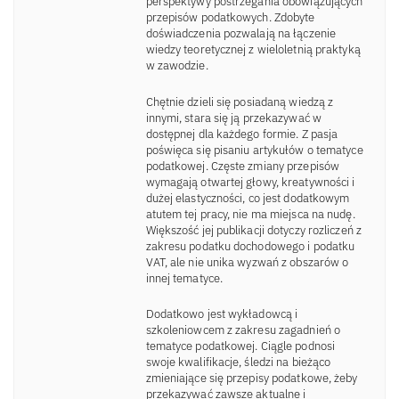
perspektywy postrzegania obowiązujących
przepisów podatkowych. Zdobyte
doświadczenia pozwalają na łączenie
wiedzy teoretycznej z wieloletnią praktyką
w zawodzie.
Chętnie dzieli się posiadaną wiedzą z
innymi, stara się ją przekazywać w
dostępnej dla każdego formie. Z pasja
poświęca się pisaniu artykułów o tematyce
podatkowej. Częste zmiany przepisów
wymagają otwartej głowy, kreatywności i
dużej elastyczności, co jest dodatkowym
atutem tej pracy, nie ma miejsca na nudę.
Większość jej publikacji dotyczy rozliczeń z
zakresu podatku dochodowego i podatku
VAT, ale nie unika wyzwań z obszarów o
innej tematyce.
Dodatkowo jest wykładowcą i
szkoleniowcem z zakresu zagadnień o
tematyce podatkowej. Ciągle podnosi
swoje kwalifikacje, śledzi na bieżąco
zmieniające się przepisy podatkowe, żeby
przekazywać zawsze aktualne i