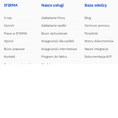
IFIRMA
Nasze usługi
Baza wiedzy
O nas
Zakładanie firmy
Blog
Cennik
Zakładanie spółki
Centrum pomocy
Praca w IFIRMA
Biuro rachunkowe
Poradniki
Opinie
Księgowość dla spółek
Wzory dokumentów
Biuro prasowe
Księgowość internetowa
Nasze integracje
Kontakt
Program do faktur
Dokumentacja API
Program partnerski
Moduł e-commerce
Aplikacja dla NDG
CRM
Aplikacja mobilna
Kontakt
BOK IFIRMA
pon-pt. 9:00 – 20:00
bok@ifirma.pl
71 769 55 15