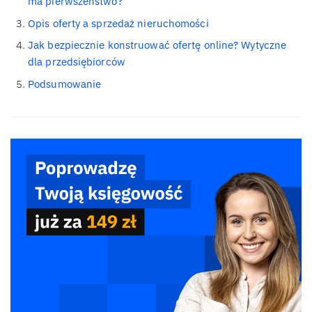
ma pierwszeństwo?
Opis oferty a sprzedaż nieruchomości
Jak bezpiecznie konstruować ofertę online? Wytyczne
dla przedsiębiorców
Podsumowanie