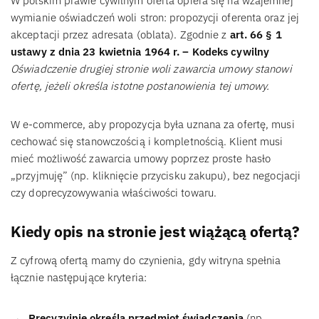
W polskim prawie cywilnym oferta opiera się na wzajemnej
wymianie oświadczeń woli stron: propozycji oferenta oraz jej
akceptacji przez adresata (oblata). Zgodnie z
art. 66 § 1
ustawy z dnia 23 kwietnia 1964 r. – Kodeks cywilny
Oświadczenie drugiej stronie woli zawarcia umowy stanowi
ofertę, jeżeli określa istotne postanowienia tej umowy.
W e-commerce, aby propozycja była uznana za ofertę, musi
cechować się stanowczością i kompletnością. Klient musi
mieć możliwość zawarcia umowy poprzez proste hasło
„przyjmuję” (np. kliknięcie przycisku zakupu), bez negocjacji
czy doprecyzowywania właściwości towaru.
Kiedy opis na stronie jest wiążącą ofertą?
Z cyfrową ofertą mamy do czynienia, gdy witryna spełnia
łącznie następujące kryteria:
Precyzyjnie określa przedmiot świadczenia
(np.