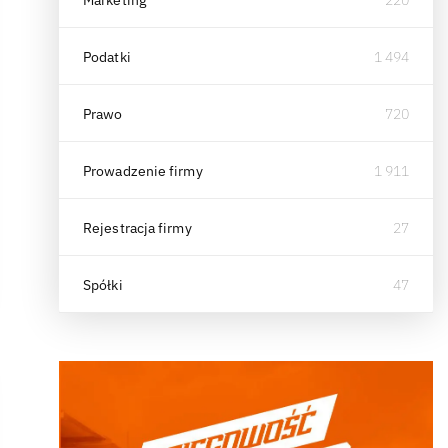
Marketing
220
Podatki
1 494
Prawo
720
Prowadzenie firmy
1 911
Rejestracja firmy
27
Spółki
47