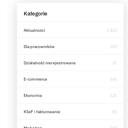
Kategorie
Aktualności
1 810
Dla pracowników
229
Działalność nierejestrowana
31
E-commerce
145
Ekonomia
121
KSeF i fakturowanie
85