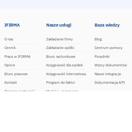
IFIRMA
Nasze usługi
Baza wiedzy
O nas
Zakładanie firmy
Blog
Cennik
Zakładanie spółki
Centrum pomocy
Praca w IFIRMA
Biuro rachunkowe
Poradniki
Opinie
Księgowość dla spółek
Wzory dokumentów
Biuro prasowe
Księgowość internetowa
Nasze integracje
Kontakt
Program do faktur
Dokumentacja API
Program partnerski
Moduł e-commerce
Aplikacja dla NDG
CRM
Aplikacja mobilna
Kontakt