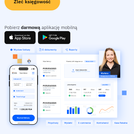
Zleć księgowość
Pobierz
darmową
aplikację mobilną