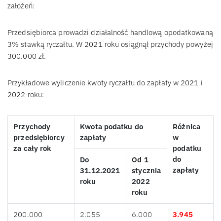
założeń:
Przedsiębiorca prowadzi działalność handlową opodatkowaną
3% stawką ryczałtu. W 2021 roku osiągnął przychody powyżej
300.000 zł.
Przykładowe wyliczenie kwoty ryczałtu do zapłaty w 2021 i
2022 roku:
Przychody
Kwota podatku do
Różnica
przedsiębiorcy
zapłaty
w
za cały rok
podatku
do
Do
Od 1
zapłaty
31.12.2021
stycznia
roku
2022
roku
200.000
2.055
6.000
3.945