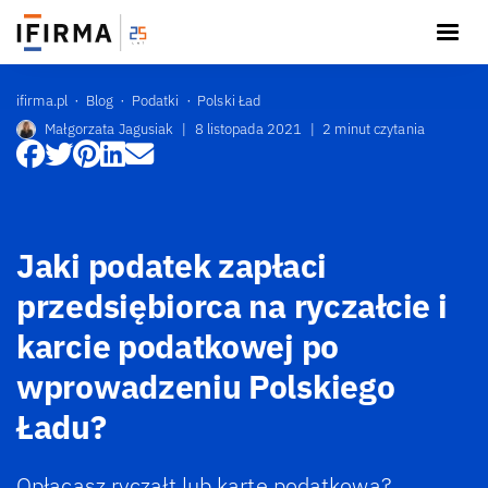
ifirma.pl
Blog
Podatki
Polski Ład
Małgorzata Jagusiak
|
8 listopada 2021
|
2 minut czytania
Jaki podatek zapłaci
przedsiębiorca na ryczałcie i
karcie podatkowej po
wprowadzeniu Polskiego
Ładu?
Opłacasz ryczałt lub kartę podatkową?