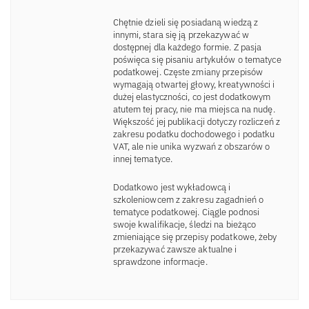
Chętnie dzieli się posiadaną wiedzą z
innymi, stara się ją przekazywać w
dostępnej dla każdego formie. Z pasja
poświęca się pisaniu artykułów o tematyce
podatkowej. Częste zmiany przepisów
wymagają otwartej głowy, kreatywności i
dużej elastyczności, co jest dodatkowym
atutem tej pracy, nie ma miejsca na nudę.
Większość jej publikacji dotyczy rozliczeń z
zakresu podatku dochodowego i podatku
VAT, ale nie unika wyzwań z obszarów o
innej tematyce.
Dodatkowo jest wykładowcą i
szkoleniowcem z zakresu zagadnień o
tematyce podatkowej. Ciągle podnosi
swoje kwalifikacje, śledzi na bieżąco
zmieniające się przepisy podatkowe, żeby
przekazywać zawsze aktualne i
sprawdzone informacje.