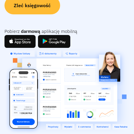
Zleć księgowość
Pobierz
darmową
aplikację mobilną