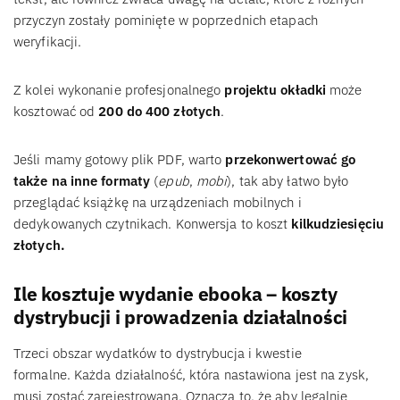
przyczyn zostały pominięte w poprzednich etapach
weryfikacji.
Z kolei wykonanie profesjonalnego
projektu okładki
może
kosztować od
200 do 400 złotych
.
Jeśli mamy gotowy plik PDF, warto
przekonwertować go
także na inne formaty
(
epub
,
mobi
), tak aby łatwo było
przeglądać książkę na urządzeniach mobilnych i
dedykowanych czytnikach. Konwersja to koszt
kilkudziesięciu
złotych.
Ile kosztuje wydanie ebooka – koszty
dystrybucji i prowadzenia działalności
Trzeci obszar wydatków to dystrybucja i kwestie
formalne. Każda działalność, która nastawiona jest na zysk,
musi zostać zarejestrowana. Oznacza to, że aby legalnie