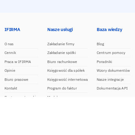
IFIRMA
Nasze usługi
Baza wiedzy
O nas
Zakładanie firmy
Blog
Cennik
Zakładanie spółki
Centrum pomocy
Praca w IFIRMA
Biuro rachunkowe
Poradniki
Opinie
Księgowość dla spółek
Wzory dokumentów
Biuro prasowe
Księgowość internetowa
Nasze integracje
Kontakt
Program do faktur
Dokumentacja API
Program partnerski
Moduł e-commerce
Aplikacja dla NDG
CRM
Aplikacja mobilna
Kontakt