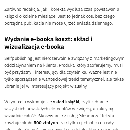
Zarówno redakcja, jak i korekta wydłuża czas powstawania
książki o kolejne miesiące. Jest to jednak coś, bez czego
porządna publikacja nie może ujrzeć światła dziennego.
Wydanie e-booka koszt: skład i
wizualizacja e-booka
Selfpublishing jest nierozerwalnie związany z marketingowym
oddziaływaniem na klienta. Produkt, który zaoferujemy, musi
być przydatny i interesujący dla czytelnika. Ważne jest nie
tylko sporządzenie wartościowej treści tematycznej, ale także
ubranie jej w interesujący projekt wizualny.
W tym celu wykonuje się
skład książki
, czyli zebranie
wszystkich powstałych elementów w zwięzłą, atrakcyjną
wizualnie całość. Skorzystanie z usług ‘składacza’ tekstu
kosztuje około
500 złotych
. Nie tylko ujednolica on cały
tekst, ale również zwraca uwagę na detale, które z różnych