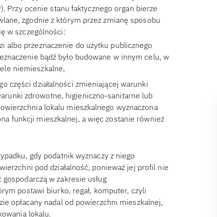
). Przy ocenie stanu faktycznego organ bierze
lane, zgodnie z którym przez zmianę sposobu
ię w szczególności:
i albo przeznaczenie do użytku publicznego
rzeznaczenie bądź było budowane w innym celu, w
ele niemieszkalne,
o części działalności zmieniającej warunki
runki zdrowotne, higieniczno-sanitarne lub
 Powierzchnia lokalu mieszkalnego wyznaczona
a funkcji mieszkalnej, a więc zostanie również
zypadku, gdy podatnik wyznaczy z niego
ierzchni pod działalność, ponieważ jej profil nie
ć gospodarczą w zakresie usług
rym postawi biurko, regał, komputer, czyli
zie opłacany nadal od powierzchni mieszkalnej,
kowania lokalu.