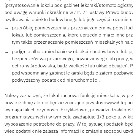
(przystosowanie lokalu pod gabinet lekarski/stomatologiczny
pod uwagę warunki określone w art. 71 ustawy Prawo budow
użytkowania obiektu budowlanego lub jego części rozumie s
przeróbkę pomieszczenia z przeznaczeniem na pobyt ludz
lokalu lub pomieszczenia, które uprzednio miało inne p
tym także przeznaczenie pomieszczeń mieszkalnych na c
podjęcie albo zaniechanie w obiekcie budowlanym lub jeg
bezpieczeństwa pożarowego, powodziowego lub pracy, wa
ochrony środowiska, bądź wielkość lub układ obciążeń.
pod wspomniany gabinet lekarski będzie zatem pozbawion
podwyższony podatek od nieruchomości.
Należy zaznaczyć, że lokal zachowa funkcję mieszkalną w pr
powierzchnię ale nie będzie znacząco przystosowywał tej pow
wymaga takich czynności. Przykładowo, prowadzi działalnoś
programistycznych i w tym celu zaadaptuje 1/3 pokoju, w któ
wyposażenie potrzebne do pracy. W tej sytuacji podatek będ
więc podatnik nie zgłasza informacji o zmianie sposobu użyt