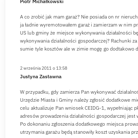
Piotr Michałkowski
A co zrobić jak mam garaż? Nie posiada on nr nieruc
ja ładnie wyremotowałem garaż i zamierzam w nim pr
US lub gminy że miejsce wykonywania działalności b
wykonywania działalności gospodarczej? Rachunki za 
sumie tyle kosztów ale w zimie mogę go dodtakowo d
2 września 2011 o 13:58
Justyna Zastawna
W przypadku, gdy zamierza Pan wykonywać działaln
Urzędzie Miasta i Gminy należy zgłosić dodatkowe m
celu aktualizuje Pan wniosek CEIDG-1, wypełniając p
adresów prowadzenia działalności gospodarczej jest 
Po dokonaniu zgłoszenia dodatkowego miejsca prowad
utrzymania garażu będą stanowiły koszt uzyskania p