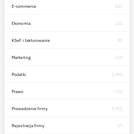
E-commerce
145
Ekonomia
121
KSeF i fakturowanie
85
Marketing
220
Podatki
1 494
Prawo
720
Prowadzenie firmy
1 911
Rejestracja firmy
27