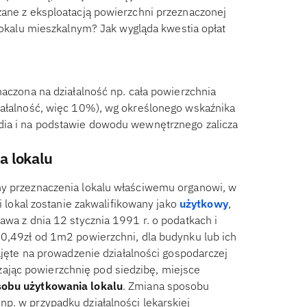
zane z eksploatacją powierzchni przeznaczonej
lokalu mieszkalnym? Jak wygląda kwestia opłat
naczona na działalność np. cała powierzchnia
iałalność, więc 10%), wg określonego wskaźnika
dia i na podstawie dowodu wewnętrznego zalicza
a lokalu
ny przeznaczenia lokalu właściwemu organowi, w
i lokal zostanie zakwalifikowany jako
użytkowy
,
awa z dnia 12 stycznia 1991 r. o podatkach i
 0,49zł od 1m2 powierzchni, dla budynku lub ich
zajęte na prowadzenie działalności gospodarczej
jąc powierzchnię pod siedzibę, miejsce
obu użytkowania lokalu
. Zmiana sposobu
p. w przypadku działalności lekarskiej