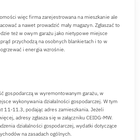
homości więc firma zarejestrowana na mieszkanie ale
acować a nawet prowadzić mały magazyn. Zgłaszać to
ędzie też w owym garażu jako nietypowe miejsce
prąd przychodzą na osobnych blankietach i to w
ogrzewać i energia wzrośnie.
ość gospodarczą w wyremontowanym garażu, w
iejsce wykonywania działalności gospodarczej. W tym
kt 11-11.3, podając adres zamieszkania. Jeżeli
więcej, adresy zgłasza się w załączniku CEIDG-MW.
zenia działalności gospodarczej, wydatki dotyczące
rzychodów na zasadach ogólnych.