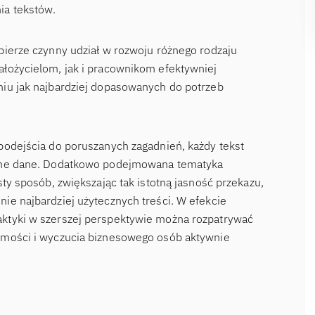
ia tekstów.
bierze czynny udział w rozwoju różnego rodzaju
łożycielom, jak i pracownikom efektywniej
niu jak najbardziej dopasowanych do potrzeb
podejścia do poruszanych zagadnień, każdy tekst
odne dane. Dodatkowo podejmowana tematyka
sty sposób, zwiększając tak istotną jasność przekazu,
ie najbardziej użytecznych treści. W efekcie
ktyki w szerszej perspektywie można rozpatrywać
omości i wyczucia biznesowego osób aktywnie