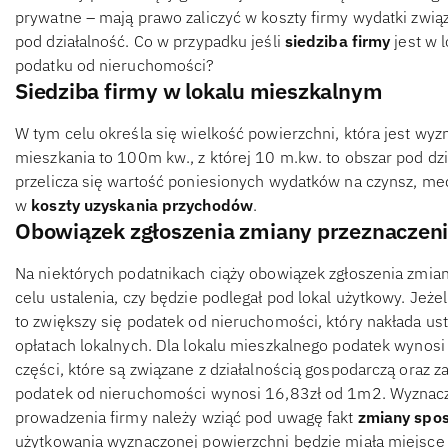
prywatne – mają prawo zaliczyć w koszty firmy wydatki zwią
pod działalność. Co w przypadku jeśli
siedziba firmy
jest w 
podatku od nieruchomości?
Siedziba firmy w lokalu mieszkalnym
W tym celu określa się wielkość powierzchni, która jest wyz
mieszkania to 100m kw., z której 10 m.kw. to obszar pod dz
przelicza się wartość poniesionych wydatków na czynsz, me
w
koszty uzyskania przychodów
.
Obowiązek zgłoszenia zmiany przeznaczeni
Na niektórych podatnikach ciąży obowiązek zgłoszenia zmia
celu ustalenia, czy będzie podlegał pod lokal użytkowy. Jeżel
to zwiększy się podatek od nieruchomości, który nakłada ust
opłatach lokalnych. Dla lokalu mieszkalnego podatek wynosi
części, które są związane z działalnością gospodarczą oraz 
podatek od nieruchomości wynosi 16,83zł od 1m2. Wyznacza
prowadzenia firmy należy wziąć pod uwagę fakt
zmiany spos
użytkowania wyznaczonej powierzchni będzie miała miejsce n