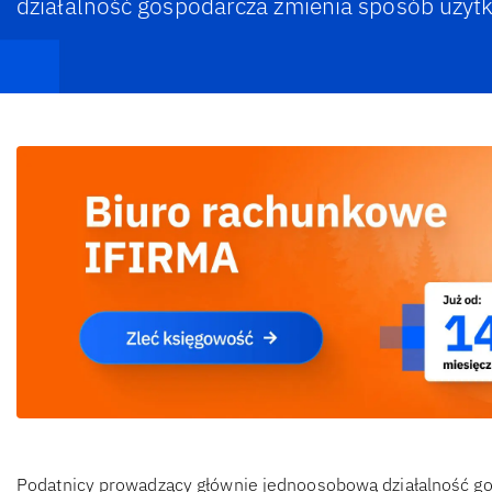
działalność gospodarcza zmienia sposób użyt
Podatnicy prowadzący głównie jednoosobową działalność gos