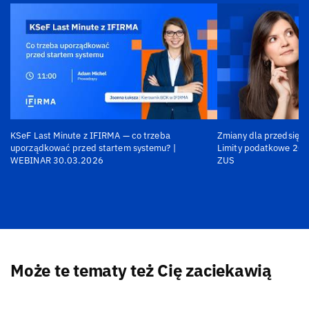
KSeF Last Minute z IFIRMA — co trzeba
Zmiany dla przedsiębi
uporządkować przed startem systemu? |
Limity podatkowe 202
WEBINAR 30.03.2026
ZUS
Może te tematy też Cię zaciekawią