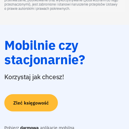
Mobilnie czy
stacjonarnie?
Korzystaj jak chcesz!
Zleć księgowość
Pobierz
darmową
aplikację mobilną