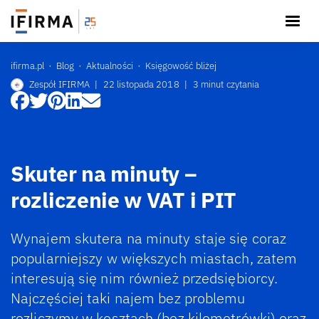
ifirma.pl
Blog
Aktualności
Księgowość bliżej
Zespół IFIRMA
|
22 listopada 2018
|
3 minut czytania
Skuter na minuty –
rozliczenie w VAT i PIT
Wynajem skutera na minuty staje się coraz
popularniejszy w większych miastach, zatem
interesują się nim również przedsiębiorcy.
Najczęściej taki najem bez problemu
rozliczymy w kosztach (bez kilometrówki) oraz