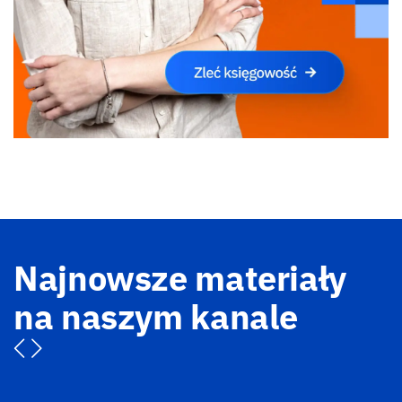
Najnowsze materiały
na naszym kanale