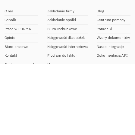
O nas
Zakładanie firmy
Blog
Cennik
Zakładanie spółki
Centrum pomocy
Praca w IFIRMA
Biuro rachunkowe
Poradniki
Opinie
Księgowość dla spółek
Wzory dokumentów
Biuro prasowe
Księgowość internetowa
Nasze integracje
Kontakt
Program do faktur
Dokumentacja API
Program partnerski
Moduł e-commerce
Aplikacja dla NDG
CRM
Aplikacja mobilna
Kontakt
BOK IFIRMA
pon-pt. 9:00 – 20:00
bok@ifirma.pl
71 769 55 15