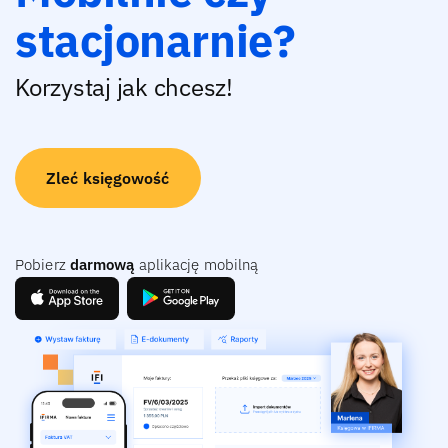
stacjonarnie?
Korzystaj jak chcesz!
Zleć księgowość
Pobierz
darmową
aplikację mobilną