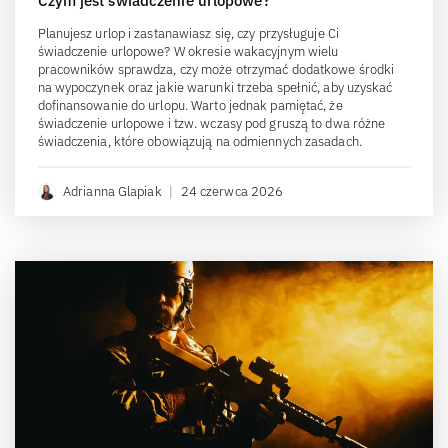
Czym jest świadczenie urlopowe?
Planujesz urlop i zastanawiasz się, czy przysługuje Ci
świadczenie urlopowe? W okresie wakacyjnym wielu
pracowników sprawdza, czy może otrzymać dodatkowe środki
na wypoczynek oraz jakie warunki trzeba spełnić, aby uzyskać
dofinansowanie do urlopu. Warto jednak pamiętać, że
świadczenie urlopowe i tzw. wczasy pod gruszą to dwa różne
świadczenia, które obowiązują na odmiennych zasadach.
Adrianna Glapiak
|
24 czerwca 2026