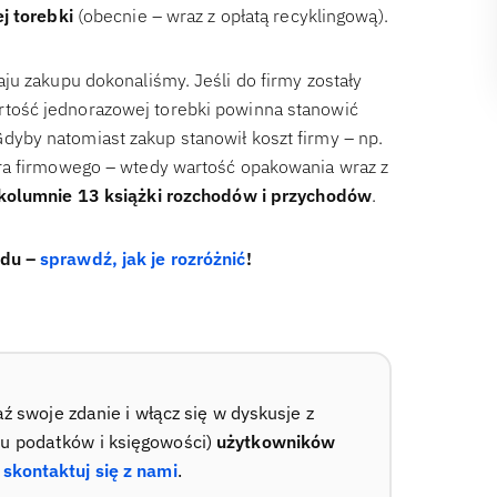
j torebki
(obecnie – wraz z opłatą recyklingową).
ju zakupu dokonaliśmy. Jeśli do firmy zostały
artość jednorazowej torebki powinna stanowić
Gdyby natomiast zakup stanowił koszt firmy – np.
era firmowego – wtedy wartość opakowania wraz z
kolumnie 13 książki rozchodów i przychodów
.
odu –
sprawdź, jak je rozróżnić
!
swoje zdanie i włącz się w dyskusje z
su podatków i księgowości)
użytkowników
–
skontaktuj się z nami
.