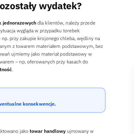
pozostały wydatek?
k jednorazowych
dla klientów, należy przede
sytuacja wygląda w przypadku torebek
 np. przy zakupie krojonego chleba, wędliny na
wiązanym z towarem materiałem podstawowym, bez
kowań ujmiemy jako materiał podstawowy w
owarem – np. oferowanych przy kasach do
tność
.
ewentualne konsekwencje
.
aktowano jako
towar handlowy
ujmowany w