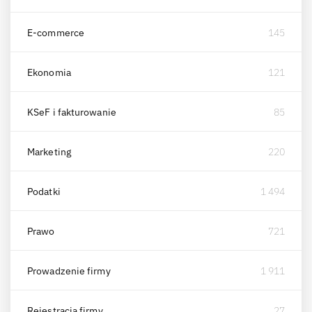
E-commerce
145
Ekonomia
121
KSeF i fakturowanie
85
Marketing
220
Podatki
1 494
Prawo
721
Prowadzenie firmy
1 911
Rejestracja firmy
27