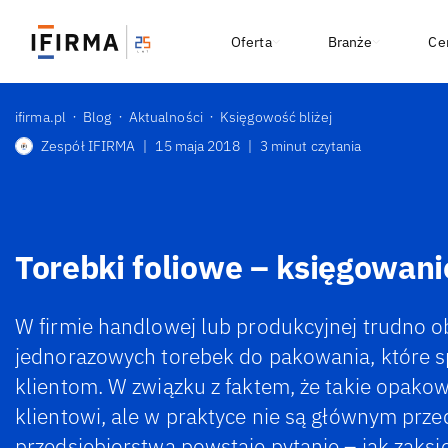
Oferta
Branże
Ce
ifirma.pl
Blog
Aktualności
Księgowość bliżej
Zespół IFIRMA
|
15 maja 2018
|
3 minut czytania
Torebki foliowe – księgowan
W firmie handlowej lub produkcyjnej trudno ob
jednorazowych torebek do pakowania, które 
klientom. W związku z faktem, że takie opako
klientowi, ale w praktyce nie są głównym prz
przedsiębiorstwa powstaje pytanie – jak zaks