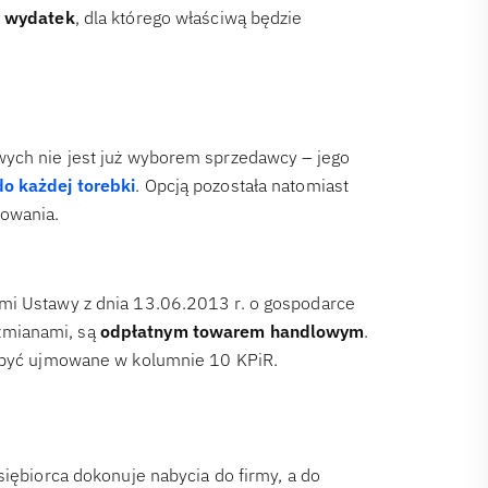
y wydatek
, dla którego właściwą będzie
wych nie jest już wyborem sprzedawcy – jego
do każdej torebki
. Opcją pozostała natomiast
kowania.
mi Ustawy z dnia 13.06.2013 r. o gospodarce
zmianami, są
odpłatnym towarem handlowym
.
o być ujmowane w kolumnie 10 KPiR.
siębiorca dokonuje nabycia do firmy, a do