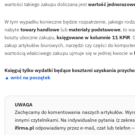
wartości takiego zakupu doliczana jest
wartość jednorazowe
W tym wypadku konieczne będzie rozpatrzenie, jakiego rodza
nabyte
towary handlowe
lub
materiały podstawowe
, to w
koszty uboczne zakupu,
księgowane w
kolumnie 11 KPiR
. 
zakup artykułów biurowych, narzędzi czy części do komput
wartością właściwego zakupu ujmuje się w jednej kwocie w
Księguj tylko wydatki będące kosztami uzyskania przych
▲ wróć na początek
UWAGA
Zachęcamy do komentowania naszych artykułów. Wyraź 
innymi czytelnikami. Na indywidualne pytania (z zakre
ifirma.pl
odpowiadamy przez e-mail, czat lub telefon 