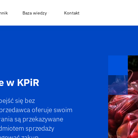
nnik
Baza wiedzy
Kontakt
ie w KPiR
ejść się bez
sprzedawca oferuje swoim
wania są przekazywane
edmiotem sprzedaży
ięgować zakup