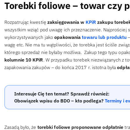
Torebki foliowe – towar czy 
Rozpatrując kwestię
zaksięgowania w
KPiR
zakupu torebe
wszystkim wziąć pod uwagę ich przeznaczenie. Najprościej 
wykorzystywanych jako
opakowania
towaru lub produktu
–
wagę etc. Nie ma tu wątpliwości, że torebka jest ściśle z
którego sprzedaż nie byłaby możliwa. Zakup tego typu opa
kolumnie 10 KPiR
. W przypadku torebek niezwiązanych z t
zapakowania zakupów – do końca 2017 r. istotna była
odpła
Interesuje Cię ten temat? Sprawdź również:
Obowiązek wpisu do BDO – kto podlega?
Terminy i 
Zasadą było, że
torebki foliowe proponowane odpłatnie
tr