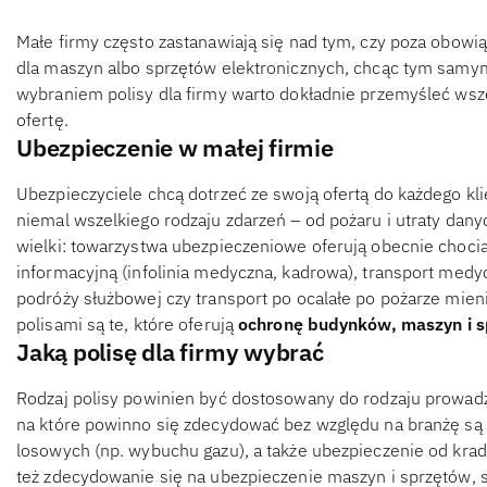
Małe firmy często zastanawiają się nad tym, czy poza ob
dla maszyn albo sprzętów elektronicznych, chcąc tym samym
wybraniem polisy dla firmy warto dokładnie przemyśleć wsze
ofertę.
Ubezpieczenie w małej firmie
Ubezpieczyciele chcą dotrzeć ze swoją ofertą do każdego kli
niemal wszelkiego rodzaju zdarzeń – od pożaru i utraty danyc
wielki: towarzystwa ubezpieczeniowe oferują obecnie choc
informacyjną (infolinia medyczna, kadrowa), transport medyc
podróży służbowej czy transport po ocalałe po pożarze mien
polisami są te, które oferują
ochronę budynków, maszyn i 
Jaką polisę dla firmy wybrać
Rodzaj polisy powinien być dostosowany do rodzaju prowadz
na które powinno się zdecydować bez względu na branżę są 
losowych (np. wybuchu gazu), a także ubezpieczenie od kradz
też zdecydowanie się na ubezpieczenie maszyn i sprzętów, s