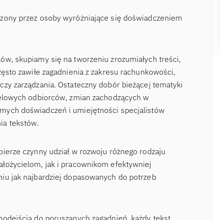
rzony przez osoby wyróżniające się doświadczeniem
ów, skupiamy się na tworzeniu zrozumiałych treści,
zęsto zawiłe zagadnienia z zakresu rachunkowości,
czy zarządzania. Ostateczny dobór bieżącej tematyki
ocelowych odbiorców, zmian zachodzących w
mych doświadczeń i umiejętności specjalistów
ia tekstów.
bierze czynny udział w rozwoju różnego rodzaju
łożycielom, jak i pracownikom efektywniej
niu jak najbardziej dopasowanych do potrzeb
podejścia do poruszanych zagadnień, każdy tekst