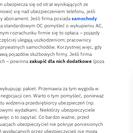
rm ubezpiecza się od strat wynikających ze
nowić się nad ubezpieczeniem telefonu, jeśli
wy abonament. Jeśli firma posiada
samochody
oza standardowym OC pomyśleć o wykupieniu AC,
znym rozrachunku firmie się to opłaca – pojazdy
 częściej ulegają uszkodzeniom; pracownicy
, prywatnych samochodów. Korzystniej więc, gdy
awą pojazdów służbowych firmy. Jeśli firma
ach – powinna
zakupić dla nich dodatkowe
(poza
, wykupując pakiet. Przemawia za tym wygoda w
 negocjacji cen. Warto o tym pomyśleć, ponieważ
u widzenia przedsiębiorcy ubezpieczeń (np.
tkowymi wydatkami. Niektórzy ubezpieczyciele
 więc o to zapytać. Co bardzo ważne, przed
uacjach ubezpieczyciel nie pokryje poniesionych
ń wypłacanych przez ubezpieczycieli nie mogą