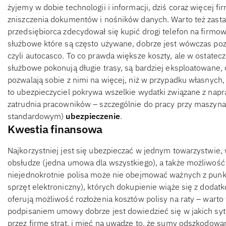
żyjemy w dobie technologii i informacji, dziś coraz więcej fi
zniszczenia dokumentów i nośników danych. Warto też zasta
przedsiębiorca zdecydował się kupić drogi telefon na firmo
służbowe które są często używane, dobrze jest wówczas p
czyli autocasco. To co prawda większe koszty, ale w ostatec
służbowe pokonują długie trasy, są bardziej eksploatowane,
pozwalają sobie z nimi na więcej, niż w przypadku własnych
to ubezpieczyciel pokrywa wszelkie wydatki związane z napr
zatrudnia pracowników – szczególnie do pracy przy maszyn
standardowym)
ubezpieczenie
.
Kwestia finansowa
Najkorzystniej jest się ubezpieczać w jednym towarzystwie
obsłudze (jedna umowa dla wszystkiego), a także możliwość
niejednokrotnie polisa może nie obejmować ważnych z punkt
sprzęt elektroniczny), których dokupienie wiąże się z doda
oferują możliwość rozłożenia kosztów polisy na raty – warto
podpisaniem umowy dobrze jest dowiedzieć się w jakich syt
przez firmę strat, i mieć na uwadze to, że sumy odszkodowa