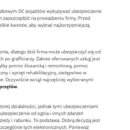
owiązkowym OC pojazdów wykupywać ubezpieczenie
 zaoszczędzić na prowadzeniu firmy. Przed
lkie kwestie, aby wybrać najkorzystniejszą
enta, dlatego dziś firma może ubezpieczyć się od
h po grafficiarzy. Zakres oferowanych usług jest
iażby pomoc ślusarską i remontową, pomoc
zny i sprzęt rehabilitacyjny, zastępstwo w
ie. Oczywiście wciąż najczęściej wybieranymi
sprzętów
.
onej działalności, jednak tymi ubezpieczeniami
ubezpieczenie od ognia i innych zdarzeń
ieży i rabunku. To podstawa. Dobrą decyzją jest
zczególnie tych elektronicznych. Ponieważ