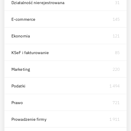
Działalność nierejestrowana
31
E-commerce
145
Ekonomia
121
KSeF i fakturowanie
85
Marketing
220
Podatki
1 494
Prawo
721
Prowadzenie firmy
1 911