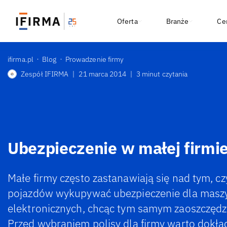
Oferta
Branże
Ce
ifirma.pl
Blog
Prowadzenie firmy
Zespół IFIRMA
|
21 marca 2014
|
3 minut czytania
Ubezpieczenie w małej firmi
Małe firmy często zastanawiają się nad tym,
pojazdów wykupywać ubezpieczenie dla masz
elektronicznych, chcąc tym samym zaoszczędzi
Przed wybraniem polisy dla firmy warto dokła