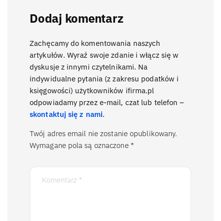
Dodaj komentarz
Zachęcamy do komentowania naszych
artykułów. Wyraź swoje zdanie i włącz się w
dyskusje z innymi czytelnikami. Na
indywidualne pytania (z zakresu podatków i
księgowości) użytkowników ifirma.pl
odpowiadamy przez e-mail, czat lub telefon –
skontaktuj się z nami
.
Twój adres email nie zostanie opublikowany.
Wymagane pola są oznaczone
*