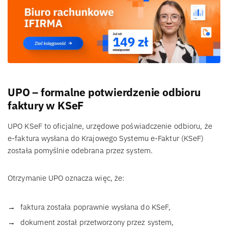
UPO – formalne potwierdzenie odbioru
faktury w KSeF
UPO KSeF to oficjalne, urzędowe poświadczenie odbioru, że
e-faktura wysłana do Krajowego Systemu e-Faktur (KSeF)
została pomyślnie odebrana przez system.
Otrzymanie UPO oznacza więc, że:
faktura została poprawnie wysłana do KSeF,
dokument został przetworzony przez system,