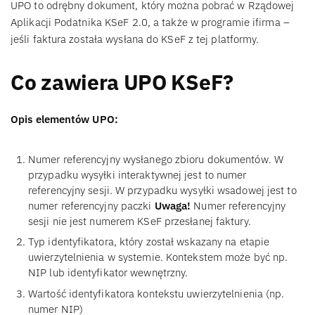
UPO to odrębny dokument, który można pobrać w Rządowej
Aplikacji Podatnika KSeF 2.0, a także w programie ifirma –
jeśli faktura została wysłana do KSeF z tej platformy.
Co zawiera UPO KSeF?
Opis elementów UPO:
Numer referencyjny wysłanego zbioru dokumentów. W
przypadku wysyłki interaktywnej jest to numer
referencyjny sesji. W przypadku wysyłki wsadowej jest to
numer referencyjny paczki
Uwaga!
Numer referencyjny
sesji nie jest numerem KSeF przesłanej faktury.
Typ identyfikatora, który został wskazany na etapie
uwierzytelnienia w systemie. Kontekstem może być np.
NIP lub identyfikator wewnętrzny.
Wartość identyfikatora kontekstu uwierzytelnienia (np.
numer NIP)