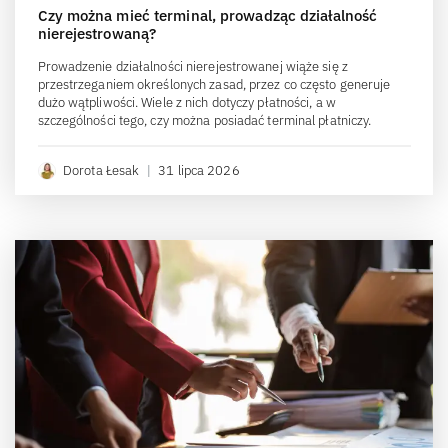
Czy można mieć terminal, prowadząc działalność
nierejestrowaną?
Prowadzenie działalności nierejestrowanej wiąże się z
przestrzeganiem określonych zasad, przez co często generuje
dużo wątpliwości. Wiele z nich dotyczy płatności, a w
szczególności tego, czy można posiadać terminal płatniczy.
Dorota Łesak
|
31 lipca 2026