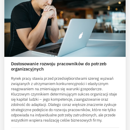
Dostosowanie rozwoju pracowników do potrzeb
organizacyjnych
Rynek pracy stawia przed przedsiębiorstwami szereg wyzwań
związanych z utrzymaniem konkurencyjności i elastycznym
reagowaniem na zmieniające się warunki gospodarcze.
Kluczowym czynnikiem determinującym sukces organizacji staje
się kapitał ludzki – jego kompetencje, zaangażowanie oraz
zdolność do adaptacji. Dlatego coraz większe znaczenie zyskuje
strategiczne podejście do rozwoju pracowników, które nie tylko
odpowiada na indywidualne potrzeby zatrudnionych, ale przede
wszystkim wspiera realizację celów biznesowych firmy.