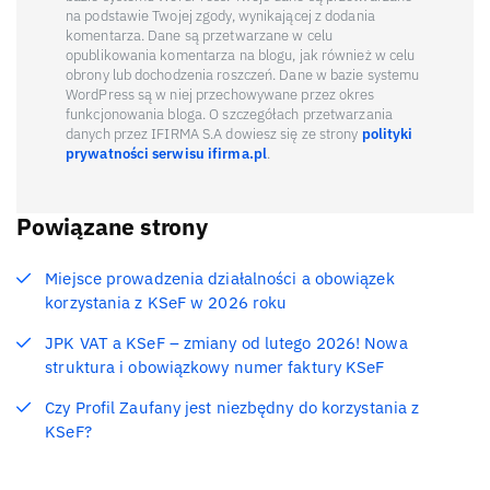
na podstawie Twojej zgody, wynikającej z dodania
komentarza. Dane są przetwarzane w celu
opublikowania komentarza na blogu, jak również w celu
obrony lub dochodzenia roszczeń. Dane w bazie systemu
WordPress są w niej przechowywane przez okres
funkcjonowania bloga. O szczegółach przetwarzania
danych przez IFIRMA S.A dowiesz się ze strony
polityki
prywatności serwisu ifirma.pl
.
Powiązane strony
Miejsce prowadzenia działalności a obowiązek
korzystania z KSeF w 2026 roku
JPK VAT a KSeF – zmiany od lutego 2026! Nowa
struktura i obowiązkowy numer faktury KSeF
Czy Profil Zaufany jest niezbędny do korzystania z
KSeF?