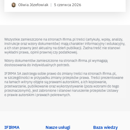
Oliwia Józefowiak
|
5 czerwca 2026
IFIRMA
Nasze usługi
Baza wiedzy