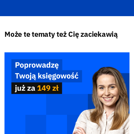
Może te tematy też Cię zaciekawią