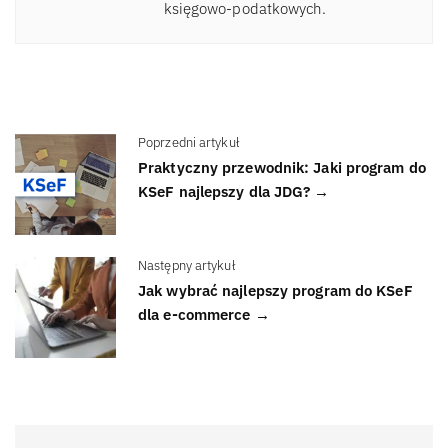
księgowo-podatkowych.
Poprzedni artykuł
Praktyczny przewodnik: Jaki program do
KSeF najlepszy dla JDG? →
Następny artykuł
Jak wybrać najlepszy program do KSeF
dla e-commerce →