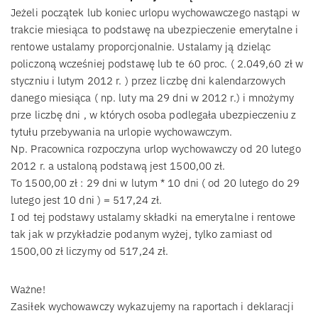
Jeżeli początek lub koniec urlopu wychowawczego nastąpi w
trakcie miesiąca to podstawę na ubezpieczenie emerytalne i
rentowe ustalamy proporcjonalnie. Ustalamy ją dzieląc
policzoną wcześniej podstawę lub te 60 proc. ( 2.049,60 zł w
styczniu i lutym 2012 r. ) przez liczbę dni kalendarzowych
danego miesiąca ( np. luty ma 29 dni w 2012 r.) i mnożymy
prze liczbę dni , w których osoba podlegała ubezpieczeniu z
tytułu przebywania na urlopie wychowawczym.
Np. Pracownica rozpoczyna urlop wychowawczy od 20 lutego
2012 r. a ustaloną podstawą jest 1500,00 zł.
To 1500,00 zł : 29 dni w lutym * 10 dni ( od 20 lutego do 29
lutego jest 10 dni ) = 517,24 zł.
I od tej podstawy ustalamy składki na emerytalne i rentowe
tak jak w przykładzie podanym wyżej, tylko zamiast od
1500,00 zł liczymy od 517,24 zł.
Ważne!
Zasiłek wychowawczy wykazujemy na raportach i deklaracji