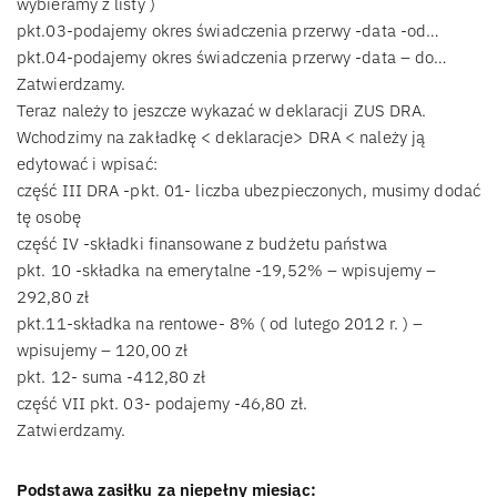
wybieramy z listy )
pkt.03-podajemy okres świadczenia przerwy -data -od…
pkt.04-podajemy okres świadczenia przerwy -data – do…
Zatwierdzamy.
Teraz należy to jeszcze wykazać w deklaracji ZUS DRA.
Wchodzimy na zakładkę < deklaracje> DRA < należy ją
edytować i wpisać:
część III DRA -pkt. 01- liczba ubezpieczonych, musimy dodać
tę osobę
część IV -składki finansowane z budżetu państwa
pkt. 10 -składka na emerytalne -19,52% – wpisujemy –
292,80 zł
pkt.11-składka na rentowe- 8% ( od lutego 2012 r. ) –
wpisujemy – 120,00 zł
pkt. 12- suma -412,80 zł
część VII pkt. 03- podajemy -46,80 zł.
Zatwierdzamy.
Podstawa zasiłku za niepełny miesiąc: