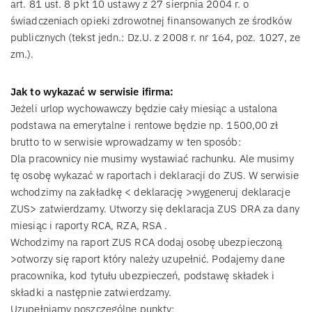
art. 81 ust. 8 pkt 10 ustawy z 27 sierpnia 2004 r. o
świadczeniach opieki zdrowotnej finansowanych ze środków
publicznych (tekst jedn.: Dz.U. z 2008 r. nr 164, poz. 1027, ze
zm.).
Jak to wykazać w serwisie ifirma:
Jeżeli urlop wychowawczy będzie cały miesiąc a ustalona
podstawa na emerytalne i rentowe będzie np. 1500,00 zł
brutto to w serwisie wprowadzamy w ten sposób:
Dla pracownicy nie musimy wystawiać rachunku. Ale musimy
tę osobę wykazać w raportach i deklaracji do ZUS. W serwisie
wchodzimy na zakładkę < deklarację >wygeneruj deklaracje
ZUS> zatwierdzamy. Utworzy się deklaracja ZUS DRA za dany
miesiąc i raporty RCA, RZA, RSA .
Wchodzimy na raport ZUS RCA dodaj osobę ubezpieczoną
>otworzy się raport który należy uzupełnić. Podajemy dane
pracownika, kod tytułu ubezpieczeń, podstawę składek i
składki a następnie zatwierdzamy.
Uzupełniamy poszczególne punkty: