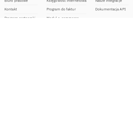
Biuro prasowe
Księgowość internetowa
Nasze integracje
Kontakt
Program do faktur
Dokumentacja API
Program partnerski
Moduł e-commerce
Aplikacja dla NDG
CRM
Aplikacja mobilna
Kontakt
BOK IFIRMA
pon-pt. 9:00 – 20:00
bok@ifirma.pl
71 769 55 15
Biuro Rachunkowe
pon.-pt. 9:00 - 18:00
br@ifirma.pl
71 769 55 81
Sekretariat
pon.-pt. 9:00 - 16:00