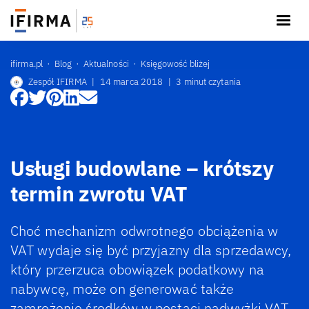
ifirma.pl
Blog
Aktualności
Księgowość bliżej
Zespół IFIRMA
|
14 marca 2018
|
3 minut czytania
Usługi budowlane – krótszy
termin zwrotu VAT
Choć mechanizm odwrotnego obciążenia w
VAT wydaje się być przyjazny dla sprzedawcy,
który przerzuca obowiązek podatkowy na
nabywcę, może on generować także
zamrożenie środków w postaci nadwyżki VAT