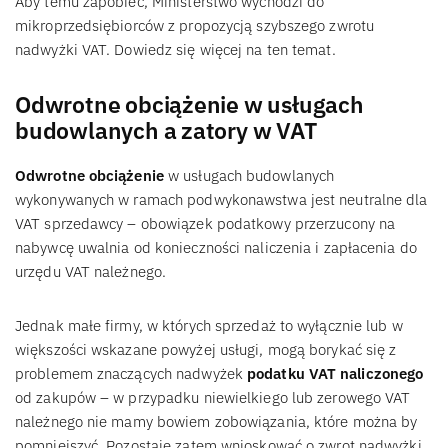
Aby temu zapobiec, Ministerstwo wychodzi do
mikroprzedsiębiorców z propozycją szybszego zwrotu
nadwyżki VAT. Dowiedz się więcej na ten temat.
Odwrotne obciążenie w usługach
budowlanych a zatory w VAT
Odwrotne obciążenie
w usługach budowlanych
wykonywanych w ramach podwykonawstwa jest neutralne dla
VAT sprzedawcy – obowiązek podatkowy przerzucony na
nabywcę uwalnia od konieczności naliczenia i zapłacenia do
urzędu VAT należnego.
Jednak małe firmy, w których sprzedaż to wyłącznie lub w
większości wskazane powyżej usługi, mogą borykać się z
problemem znaczących nadwyżek
podatku VAT naliczonego
od zakupów – w przypadku niewielkiego lub zerowego VAT
należnego nie mamy bowiem zobowiązania, które można by
pomniejszyć. Pozostaje zatem wnioskować o zwrot nadwyżki