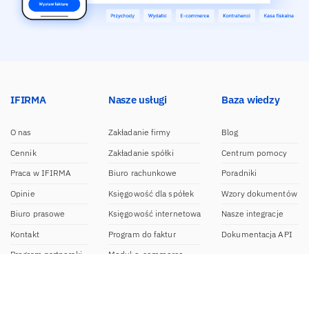
IFIRMA
Nasze usługi
Baza wiedzy
O nas
Zakładanie firmy
Blog
Cennik
Zakładanie spółki
Centrum pomocy
Praca w IFIRMA
Biuro rachunkowe
Poradniki
Opinie
Księgowość dla spółek
Wzory dokumentów
Biuro prasowe
Księgowość internetowa
Nasze integracje
Kontakt
Program do faktur
Dokumentacja API
Program partnerski
Moduł e-commerce
Aplikacja dla NDG
CRM