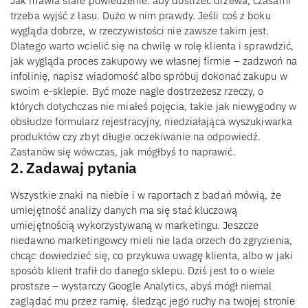
Jak mawia stare powiedzenie: aby dostrzec drzewa, czasami
trzeba wyjść z lasu. Dużo w nim prawdy. Jeśli coś z boku
wygląda dobrze, w rzeczywistości nie zawsze takim jest.
Dlatego warto wcielić się na chwilę w rolę klienta i sprawdzić,
jak wygląda proces zakupowy we własnej firmie – zadzwoń na
infolinię, napisz wiadomość albo spróbuj dokonać zakupu w
swoim e-sklepie. Być może nagle dostrzeżesz rzeczy, o
których dotychczas nie miałeś pojęcia, takie jak niewygodny w
obsłudze formularz rejestracyjny, niedziałająca wyszukiwarka
produktów czy zbyt długie oczekiwanie na odpowiedź.
Zastanów się wówczas, jak mógłbyś to naprawić.
2. Zadawaj pytania
Wszystkie znaki na niebie i w raportach z badań mówią, że
umiejętność analizy danych ma się stać kluczową
umiejętnością wykorzystywaną w marketingu. Jeszcze
niedawno marketingowcy mieli nie lada orzech do zgryzienia,
chcąc dowiedzieć się, co przykuwa uwagę klienta, albo w jaki
sposób klient trafił do danego sklepu. Dziś jest to o wiele
prostsze – wystarczy Google Analytics, abyś mógł niemal
zaglądać mu przez ramię, śledząc jego ruchy na twojej stronie