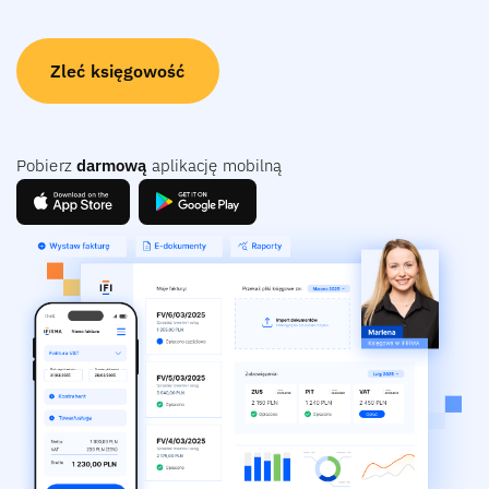
Zleć księgowość
Pobierz
darmową
aplikację mobilną