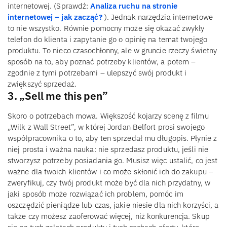
internetowej. (Sprawdź:
Analiza ruchu na stronie
internetowej – jak zacząć?
). Jednak narzędzia internetowe
to nie wszystko. Równie pomocny może się okazać zwykły
telefon do klienta i zapytanie go o opinię na temat twojego
produktu. To nieco czasochłonny, ale w gruncie rzeczy świetny
sposób na to, aby poznać potrzeby klientów, a potem –
zgodnie z tymi potrzebami – ulepszyć swój produkt i
zwiększyć sprzedaż.
3. „Sell me this pen”
Skoro o potrzebach mowa. Większość kojarzy scenę z filmu
„Wilk z Wall Street”, w której Jordan Belfort prosi swojego
współpracownika o to, aby ten sprzedał mu długopis. Płynie z
niej prosta i ważna nauka: nie sprzedasz produktu, jeśli nie
stworzysz potrzeby posiadania go. Musisz więc ustalić, co jest
ważne dla twoich klientów i co może skłonić ich do zakupu –
zweryfikuj, czy twój produkt może być dla nich przydatny, w
jaki sposób może rozwiązać ich problem, pomóc im
oszczędzić pieniądze lub czas, jakie niesie dla nich korzyści, a
także czy możesz zaoferować więcej, niż konkurencja. Skup