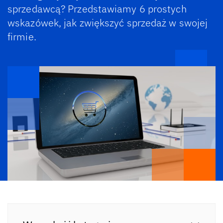
sprzedawcą? Przedstawiamy 6 prostych
wskazówek, jak zwiększyć sprzedaż w swojej
firmie.