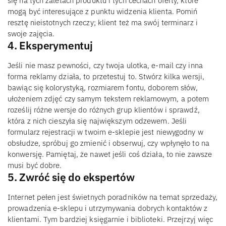
się na tych zaletach produktu i tych cechach oferty, które
mogą być interesujące z punktu widzenia klienta. Pomiń
resztę nieistotnych rzeczy; klient też ma swój terminarz i
swoje zajęcia.
4. Eksperymentuj
Jeśli nie masz pewności, czy twoja ulotka, e-mail czy inna
forma reklamy działa, to przetestuj to. Stwórz kilka wersji,
bawiąc się kolorystyką, rozmiarem fontu, doborem słów,
ułożeniem zdjęć czy samym tekstem reklamowym, a potem
roześlij różne wersje do różnych grup klientów i sprawdź,
która z nich cieszyła się największym odzewem. Jeśli
formularz rejestracji w twoim e-sklepie jest niewygodny w
obsłudze, spróbuj go zmienić i obserwuj, czy wpłynęło to na
konwersję. Pamiętaj, że nawet jeśli coś działa, to nie zawsze
musi być dobre.
5. Zwróć się do ekspertów
Internet pełen jest świetnych poradników na temat sprzedaży,
prowadzenia e-sklepu i utrzymywania dobrych kontaktów z
klientami. Tym bardziej księgarnie i biblioteki. Przejrzyj więc