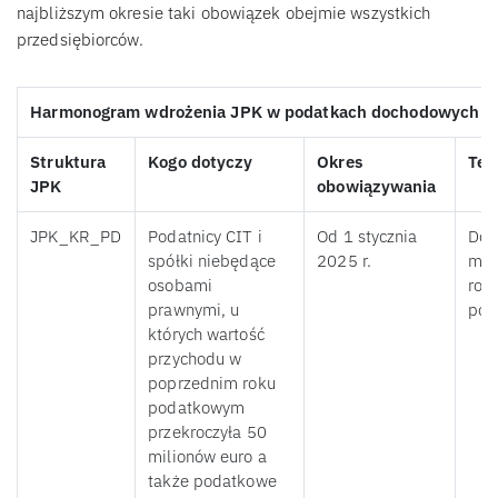
najbliższym okresie taki obowiązek obejmie wszystkich
przedsiębiorców.
Harmonogram wdrożenia JPK w podatkach dochodowych
Struktura
Kogo dotyczy
Okres
Ter
JPK
obowiązywania
JPK_KR_PD
Podatnicy CIT i
Od 1 stycznia
Do 
spółki niebędące
2025 r.
mie
osobami
rok
prawnymi, u
pod
których wartość
przychodu w
poprzednim roku
podatkowym
przekroczyła 50
milionów euro a
także podatkowe