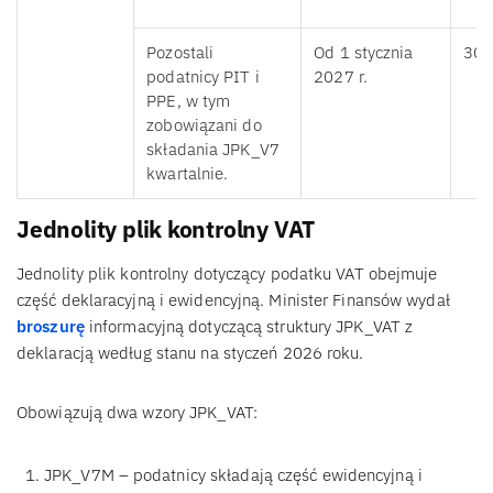
Pozostali
Od 1 stycznia
30 
podatnicy PIT i
2027 r.
PPE, w tym
zobowiązani do
składania JPK_V7
kwartalnie.
Jednolity plik kontrolny VAT
Jednolity plik kontrolny dotyczący podatku VAT obejmuje
część deklaracyjną i ewidencyjną. Minister Finansów wydał
broszurę
informacyjną dotyczącą struktury JPK_VAT z
deklaracją według stanu na styczeń 2026 roku.
Obowiązują dwa wzory JPK_VAT:
JPK_V7M – podatnicy składają część ewidencyjną i