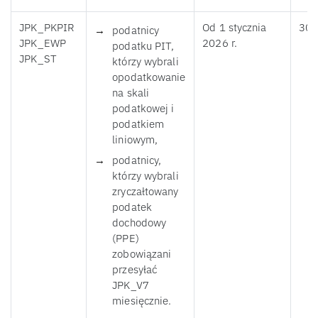
JPK_PKPIR
Od 1 stycznia
30 
podatnicy
JPK_EWP
2026 r.
podatku PIT,
JPK_ST
którzy wybrali
opodatkowanie
na skali
podatkowej i
podatkiem
liniowym,
podatnicy,
którzy wybrali
zryczałtowany
podatek
dochodowy
(PPE)
zobowiązani
przesyłać
JPK_V7
miesięcznie.