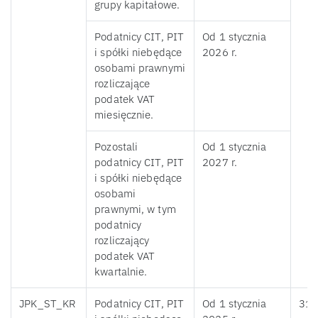
grupy kapitałowe.
Podatnicy CIT, PIT
Od 1 stycznia
i spółki niebędące
2026 r.
osobami prawnymi
rozliczające
podatek VAT
miesięcznie.
Pozostali
Od 1 stycznia
podatnicy CIT, PIT
2027 r.
i spółki niebędące
osobami
prawnymi, w tym
podatnicy
rozliczający
podatek VAT
kwartalnie.
JPK_ST_KR
Podatnicy CIT, PIT
Od 1 stycznia
31 