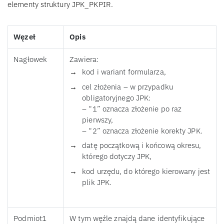
elementy struktury JPK_PKPIR.
Węzeł
Opis
Nagłowek
Zawiera:
kod i wariant formularza,
cel złożenia – w przypadku
obligatoryjnego JPK:
– “1” oznacza złożenie po raz
pierwszy,
– “2” oznacza złożenie korekty JPK.
datę początkową i końcową okresu,
którego dotyczy JPK,
kod urzędu, do którego kierowany jest
plik JPK.
Podmiot1
W tym węźle znajdą dane identyfikujące