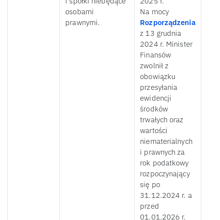
i spółki niebędące
2025 r.
osobami
Na mocy
prawnymi.
Rozporządzenia
z 13 grudnia
2024 r. Minister
Finansów
zwolnił z
obowiązku
przesyłania
ewidencji
środków
trwałych oraz
wartości
niematerialnych
i prawnych za
rok podatkowy
rozpoczynający
się po
31.12.2024 r. a
przed
01.01.2026 r.