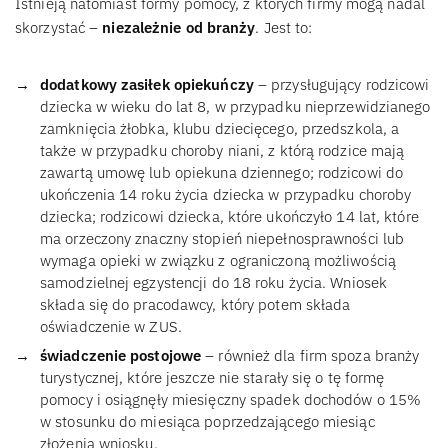
Istnieją natomiast formy pomocy, z których firmy mogą nadal
skorzystać –
niezależnie od branży
. Jest to:
dodatkowy zasiłek opiekuńczy
– przysługujący rodzicowi
dziecka w wieku do lat 8, w przypadku nieprzewidzianego
zamknięcia żłobka, klubu dziecięcego, przedszkola, a
także w przypadku choroby niani, z którą rodzice mają
zawartą umowę lub opiekuna dziennego; rodzicowi do
ukończenia 14 roku życia dziecka w przypadku choroby
dziecka; rodzicowi dziecka, które ukończyło 14 lat, które
ma orzeczony znaczny stopień niepełnosprawności lub
wymaga opieki w związku z ograniczoną możliwością
samodzielnej egzystencji do 18 roku życia. Wniosek
składa się do pracodawcy, który potem składa
oświadczenie w ZUS.
świadczenie postojowe
– również dla firm spoza branży
turystycznej, które jeszcze nie starały się o tę formę
pomocy i osiągnęły miesięczny spadek dochodów o 15%
w stosunku do miesiąca poprzedzającego miesiąc
złożenia wniosku.