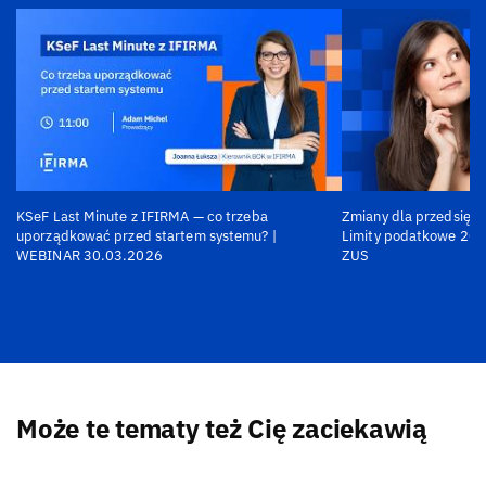
KSeF Last Minute z IFIRMA — co trzeba
Zmiany dla przedsiębi
uporządkować przed startem systemu? |
Limity podatkowe 202
WEBINAR 30.03.2026
ZUS
Może te tematy też Cię zaciekawią