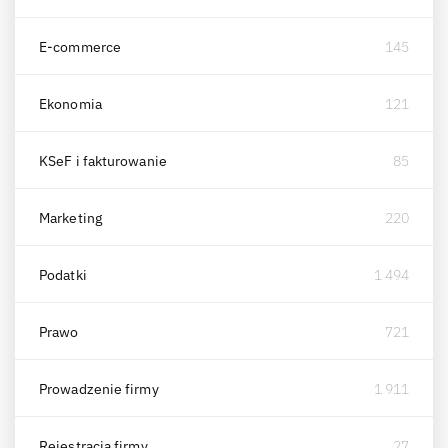
E-commerce
145
Ekonomia
121
KSeF i fakturowanie
85
Marketing
220
Podatki
1 494
Prawo
721
Prowadzenie firmy
1 911
Rejestracja firmy
27