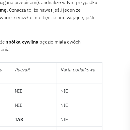
wymagane przepisami). Jednakże w tym przypadku
rmę
. Oznacza to, że nawet jeśli jeden ze
orze ryczałtu, nie będzie ono wiążące, jeśli
 że
spółka cywilna
będzie miała dwóch
ania:
y
Ryczałt
Karta podatkowa
NIE
NIE
NIE
NIE
TAK
NIE