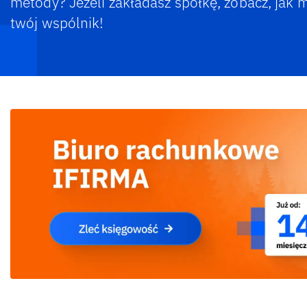
metody? Jeżeli zakładasz spółkę, zobacz, jak mo
twój wspólnik!