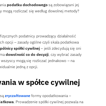
ania
podatku dochodowego
są zobowiązani jej
cy mogą rozliczać się według dowolnej metody?
izycznych podatnicy prowadzący działalność
 opcji – zasady ogólne czyli skala podatkowa
pólnicy spółki cywilnej
– jeśli zdecydują się oni
h ma
dowolność co do decyzji
, czy wybrać zasady
e wszyscy mogą się rozliczać jednakowo – na
idualnie jedną z opcji.
ania w spółce cywilnej
 są
zryczałtowane
formy opodatkowania –
datkowa
. Prowadzenie spółki cywilnej pozwala na