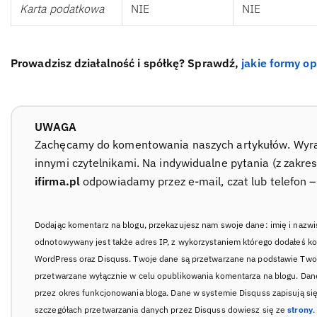
Karta podatkowa
NIE
NIE
Prowadzisz działalność i spółkę? Sprawdź,
jakie formy o
UWAGA
Zachęcamy do komentowania naszych artykułów. Wyraź 
innymi czytelnikami. Na indywidualne pytania (z zakre
ifirma.pl
odpowiadamy przez e-mail, czat lub telefon 
Dodając komentarz na blogu, przekazujesz nam swoje dane: imię i nazwi
odnotowywany jest także adres IP, z wykorzystaniem którego dodałeś k
WordPress oraz Disquss. Twoje dane są przetwarzane na podstawie Twoj
przetwarzane wyłącznie w celu opublikowania komentarza na blogu. Da
przez okres funkcjonowania bloga. Dane w systemie Disquss zapisują si
szczegółach przetwarzania danych przez Disquss dowiesz się ze
strony
.