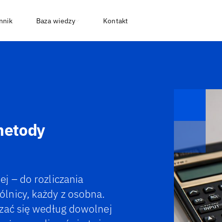
nnik
Baza wiedzy
Kontakt
metody
j – do rozliczania
lnicy, każdy z osobna.
zać się według dowolnej