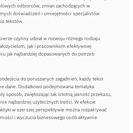
ocelowych odbiorców, zmian zachodzących w
mych doświadczeń i umiejętności specjalistów
ia tekstów.
bierze czynny udział w rozwoju różnego rodzaju
łożycielom, jak i pracownikom efektywniej
niu jak najbardziej dopasowanych do potrzeb
podejścia do poruszanych zagadnień, każdy tekst
odne dane. Dodatkowo podejmowana tematyka
sty sposób, zwiększając tak istotną jasność przekazu,
ie najbardziej użytecznych treści. W efekcie
ktyki w szerszej perspektywie można rozpatrywać
omości i wyczucia biznesowego osób aktywnie