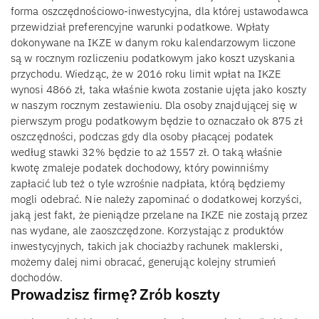
forma oszczędnościowo-inwestycyjna, dla której ustawodawca
przewidział preferencyjne warunki podatkowe. Wpłaty
dokonywane na IKZE w danym roku kalendarzowym liczone
są w rocznym rozliczeniu podatkowym jako koszt uzyskania
przychodu. Wiedząc, że w 2016 roku limit wpłat na IKZE
wynosi 4866 zł, taka właśnie kwota zostanie ujęta jako koszty
w naszym rocznym zestawieniu. Dla osoby znajdującej się w
pierwszym progu podatkowym będzie to oznaczało ok 875 zł
oszczędności, podczas gdy dla osoby płacącej podatek
według stawki 32% będzie to aż 1557 zł. O taką właśnie
kwotę zmaleje podatek dochodowy, który powinniśmy
zapłacić lub też o tyle wzrośnie nadpłata, którą będziemy
mogli odebrać. Nie należy zapominać o dodatkowej korzyści,
jaką jest fakt, że pieniądze przelane na IKZE nie zostają przez
nas wydane, ale zaoszczędzone. Korzystając z produktów
inwestycyjnych, takich jak chociażby rachunek maklerski,
możemy dalej nimi obracać, generując kolejny strumień
dochodów.
Prowadzisz firmę? Zrób koszty