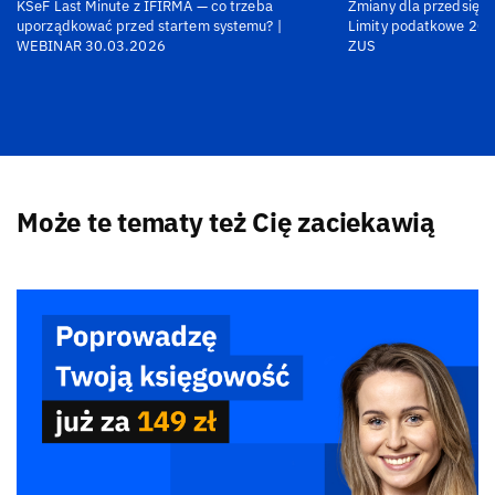
KSeF Last Minute z IFIRMA — co trzeba
Zmiany dla przedsiębi
uporządkować przed startem systemu? |
Limity podatkowe 202
WEBINAR 30.03.2026
ZUS
Może te tematy też Cię zaciekawią