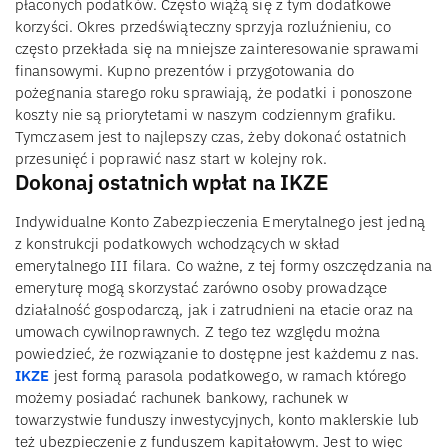
płaconych podatków. Często wiążą się z tym dodatkowe
korzyści. Okres przedświąteczny sprzyja rozluźnieniu, co
często przekłada się na mniejsze zainteresowanie sprawami
finansowymi. Kupno prezentów i przygotowania do
pożegnania starego roku sprawiają, że podatki i ponoszone
koszty nie są priorytetami w naszym codziennym grafiku.
Tymczasem jest to najlepszy czas, żeby dokonać ostatnich
przesunięć i poprawić nasz start w kolejny rok.
Dokonaj ostatnich wpłat na IKZE
Indywidualne Konto Zabezpieczenia Emerytalnego jest jedną
z konstrukcji podatkowych wchodzących w skład
emerytalnego III filara. Co ważne, z tej formy oszczędzania na
emeryturę mogą skorzystać zarówno osoby prowadzące
działalność gospodarczą, jak i zatrudnieni na etacie oraz na
umowach cywilnoprawnych. Z tego tez względu można
powiedzieć, że rozwiązanie to dostępne jest każdemu z nas.
IKZE
jest formą parasola podatkowego, w ramach którego
możemy posiadać rachunek bankowy, rachunek w
towarzystwie funduszy inwestycyjnych, konto maklerskie lub
też ubezpieczenie z funduszem kapitałowym. Jest to więc