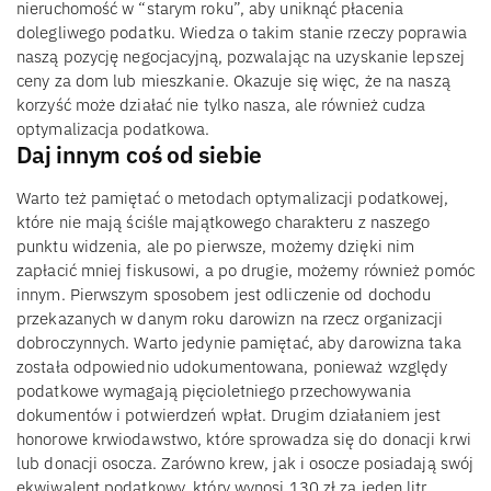
nieruchomość w “starym roku”, aby uniknąć płacenia
dolegliwego podatku. Wiedza o takim stanie rzeczy poprawia
naszą pozycję negocjacyjną, pozwalając na uzyskanie lepszej
ceny za dom lub mieszkanie. Okazuje się więc, że na naszą
korzyść może działać nie tylko nasza, ale również cudza
optymalizacja podatkowa.
Daj innym coś od siebie
Warto też pamiętać o metodach optymalizacji podatkowej,
które nie mają ściśle majątkowego charakteru z naszego
punktu widzenia, ale po pierwsze, możemy dzięki nim
zapłacić mniej fiskusowi, a po drugie, możemy również pomóc
innym. Pierwszym sposobem jest odliczenie od dochodu
przekazanych w danym roku darowizn na rzecz organizacji
dobroczynnych. Warto jedynie pamiętać, aby darowizna taka
została odpowiednio udokumentowana, ponieważ względy
podatkowe wymagają pięcioletniego przechowywania
dokumentów i potwierdzeń wpłat. Drugim działaniem jest
honorowe krwiodawstwo, które sprowadza się do donacji krwi
lub donacji osocza. Zarówno krew, jak i osocze posiadają swój
ekwiwalent podatkowy, który wynosi 130 zł za jeden litr.