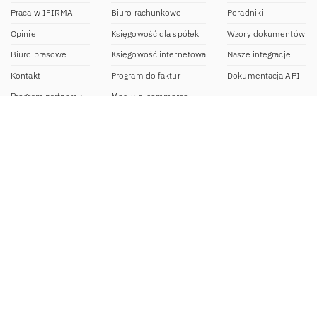
Praca w IFIRMA
Biuro rachunkowe
Poradniki
Opinie
Księgowość dla spółek
Wzory dokumentów
Biuro prasowe
Księgowość internetowa
Nasze integracje
Kontakt
Program do faktur
Dokumentacja API
Program partnerski
Moduł e-commerce
Aplikacja dla NDG
CRM
Aplikacja mobilna
Kontakt
BOK IFIRMA
pon-pt. 9:00 – 20:00
bok@ifirma.pl
71 769 55 15
Biuro Rachunkowe
pon.-pt. 9:00 - 18:00
br@ifirma.pl
71 769 55 81