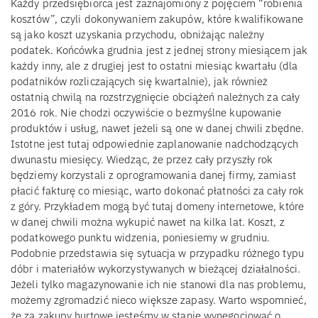
Każdy przedsiębiorca jest zaznajomiony z pojęciem “robienia
kosztów”, czyli dokonywaniem zakupów, które kwalifikowane
są jako koszt uzyskania przychodu, obniżając należny
podatek. Końcówka grudnia jest z jednej strony miesiącem jak
każdy inny, ale z drugiej jest to ostatni miesiąc kwartału (dla
podatników rozliczających się kwartalnie), jak również
ostatnią chwilą na rozstrzygnięcie obciążeń należnych za cały
2016 rok. Nie chodzi oczywiście o bezmyślne kupowanie
produktów i usług, nawet jeżeli są one w danej chwili zbędne.
Istotne jest tutaj odpowiednie zaplanowanie nadchodzących
dwunastu miesięcy. Wiedząc, że przez cały przyszły rok
będziemy korzystali z oprogramowania danej firmy, zamiast
płacić fakturę co miesiąc, warto dokonać płatności za cały rok
z góry. Przykładem mogą być tutaj domeny internetowe, które
w danej chwili można wykupić nawet na kilka lat. Koszt, z
podatkowego punktu widzenia, poniesiemy w grudniu.
Podobnie przedstawia się sytuacja w przypadku różnego typu
dóbr i materiałów wykorzystywanych w bieżącej działalności.
Jeżeli tylko magazynowanie ich nie stanowi dla nas problemu,
możemy zgromadzić nieco większe zapasy. Warto wspomnieć,
że za zakupy hurtowe jesteśmy w stanie wynegocjować o